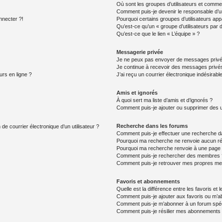
Où sont les groupes d’utilisateurs et commen
Comment puis-je devenir le responsable d’un
nnecter ?!
Pourquoi certains groupes d’utilisateurs app
Qu’est-ce qu’un « groupe d’utilisateurs par 
Qu’est-ce que le lien « L’équipe » ?
Messagerie privée
Je ne peux pas envoyer de messages privé
Je continue à recevoir des messages privés 
urs en ligne ?
J’ai reçu un courrier électronique indésirabl
Amis et ignorés
À quoi sert ma liste d’amis et d’ignorés ?
Comment puis-je ajouter ou supprimer des uti
Recherche dans les forums
de courrier électronique d’un utilisateur ?
Comment puis-je effectuer une recherche d
Pourquoi ma recherche ne renvoie aucun ré
Pourquoi ma recherche renvoie à une page 
Comment puis-je rechercher des membres 
Comment puis-je retrouver mes propres me
Favoris et abonnements
Quelle est la différence entre les favoris e
Comment puis-je ajouter aux favoris ou m’ab
Comment puis-je m’abonner à un forum spéc
Comment puis-je résilier mes abonnements