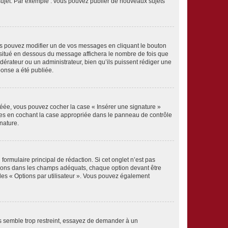
 sujet. Par exemple : vous pouvez publier de nouveaux sujets
s pouvez modifier un de vos messages en cliquant le bouton
e situé en dessous du message affichera le nombre de fois que
modérateur ou un administrateur, bien qu’ils puissent rédiger une
ponse a été publiée.
réée, vous pouvez cocher la case « Insérer une signature »
ages en cochant la case appropriée dans le panneau de contrôle
gnature.
rmulaire principal de rédaction. Si cet onglet n’est pas
ptions dans les champs adéquats, chaque option devant être
 des « Options par utilisateur ». Vous pouvez également
s semble trop restreint, essayez de demander à un