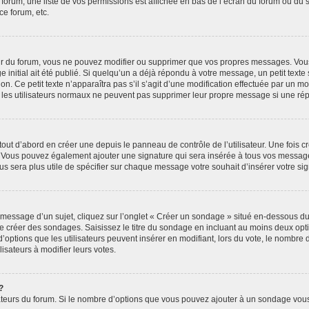
 forum, une liste de vos permissions est affichée en bas de l’écran du forum ou du
ce forum, etc.
r du forum, vous ne pouvez modifier ou supprimer que vos propres messages. Vou
 initial ait été publié. Si quelqu’un a déjà répondu à votre message, un petit text
ion. Ce petit texte n’apparaîtra pas s’il s’agit d’une modification effectuée par un 
ue les utilisateurs normaux ne peuvent pas supprimer leur propre message si une ré
ut d’abord en créer une depuis le panneau de contrôle de l’utilisateur. Une fois c
ure. Vous pouvez également ajouter une signature qui sera insérée à tous vos mess
 vous sera plus utile de spécifier sur chaque message votre souhait d’insérer votre si
essage d’un sujet, cliquez sur l’onglet « Créer un sondage » situé en-dessous du fo
 de créer des sondages. Saisissez le titre du sondage en incluant au moins deux o
’options que les utilisateurs peuvent insérer en modifiant, lors du vote, le nombre
lisateurs à modifier leurs votes.
?
rateurs du forum. Si le nombre d’options que vous pouvez ajouter à un sondage vou