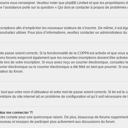
 pourra vous renseigner. Veuillez noter que phpBB Limited et que les propriétaires
ue l’assistance porte sur la question « Qui dois-je contacter à propos de problèmes 
inscriptions afin d’empêcher les nouveaux visiteurs de s’inscrire. De même, il est é
s souhaitez utiliser. Pour plus d’informations, veuillez contacter un administrateur du
t de passe soient corrects. Si la fonctionnalité de la COPPA est activée et que vous 
ains forums exigeront également que les nouvelles inscriptions doivent être activée
te lors de votre inscription. Si vous aviez reçu un courrier électronique, consultez l
r électronique ou le courrier électronique a été filtré en tant que pourriel. Si vo
rateur du forum.
out que votre nom d’utilisateur et votre mot de passe soient corrects. Si tel est le
iétaire du site internet ait un problème de configuration et qu’il soit nécessaire de l
 plus me connecter ?!
votre compte pour une quelconque raison. De plus, beaucoup de forums suppriment pér
 nouveau et essayez de participer plus activement aux discussions du forum.