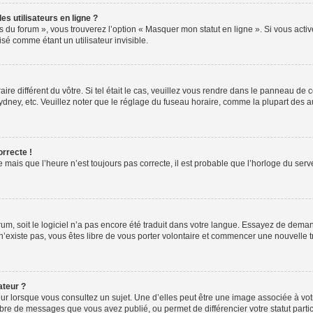
s utilisateurs en ligne ?
s du forum », vous trouverez l’option « Masquer mon statut en ligne ». Si vous activ
é comme étant un utilisateur invisible.
aire différent du vôtre. Si tel était le cas, veuillez vous rendre dans le panneau de co
ey, etc. Veuillez noter que le réglage du fuseau horaire, comme la plupart des autr
orrecte !
 mais que l’heure n’est toujours pas correcte, il est probable que l’horloge du serve
orum, soit le logiciel n’a pas encore été traduit dans votre langue. Essayez de deman
 n’existe pas, vous êtes libre de vous porter volontaire et commencer une nouvelle 
ateur ?
ur lorsque vous consultez un sujet. Une d’elles peut être une image associée à vo
mbre de messages que vous avez publié, ou permet de différencier votre statut parti