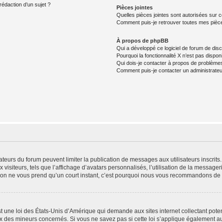
rédaction d’un sujet ?
Pièces jointes
Quelles pièces jointes sont autorisées sur 
Comment puis-je retrouver toutes mes pièce
À propos de phpBB
Qui a développé ce logiciel de forum de dis
Pourquoi la fonctionnalité X n’est pas dispon
Qui dois-je contacter à propos de problèmes
Comment puis-je contacter un administrateu
trateurs du forum peuvent limiter la publication de messages aux utilisateurs inscri
visiteurs, tels que l’affichage d’avatars personnalisés, l’utilisation de la messager
ription ne vous prend qu’un court instant, c’est pourquoi nous vous recommandons de l
t une loi des États-Unis d’Amérique qui demande aux sites internet collectant pot
 des mineurs concernés. Si vous ne savez pas si cette loi s’applique également au