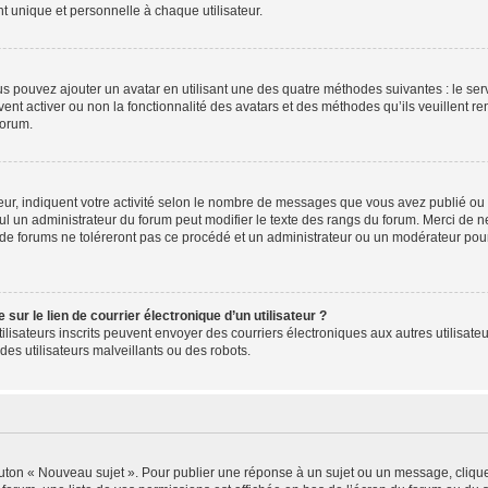
 unique et personnelle à chaque utilisateur.
ous pouvez ajouter un avatar en utilisant une des quatre méthodes suivantes : le serv
ent activer ou non la fonctionnalité des avatars et des méthodes qu’ils veuillent ren
forum.
ur, indiquent votre activité selon le nombre de messages que vous avez publié ou id
eul un administrateur du forum peut modifier le texte des rangs du forum. Merci de 
de forums ne toléreront pas ce procédé et un administrateur ou un modérateur pou
ur le lien de courrier électronique d’un utilisateur ?
s utilisateurs inscrits peuvent envoyer des courriers électroniques aux autres utili
es utilisateurs malveillants ou des robots.
outon « Nouveau sujet ». Pour publier une réponse à un sujet ou un message, cliqu