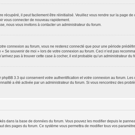
 récupéré, il peut facilement être réinitialisé. Veuillez vous rendre sur la page de
voir vous connecter de nouveau rapidement.
sse, nous vous invitons à contacter un administrateur du forum.
otre connexion au forum, vous ne resterez connecté que pour une période prédéfinie
se « Se souvenir de moi » lors de votre connexion au forum. Ceci n’est pas recomm
’arrivez pas à trouver cette case à cocher, il est probable qu’un administrateur du fo
 phpBB 3.3 qui conservent votre authentification et votre connexion au forum. Les 
tionnalité a été activée par un administrateur du forum. Si vous rencontrez des pro
ockés dans la base de données du forum. Vous pouvez les modifier depuis le panneau 
haut des pages du forum. Ce système vous permettra de modifier tous vos paramètre