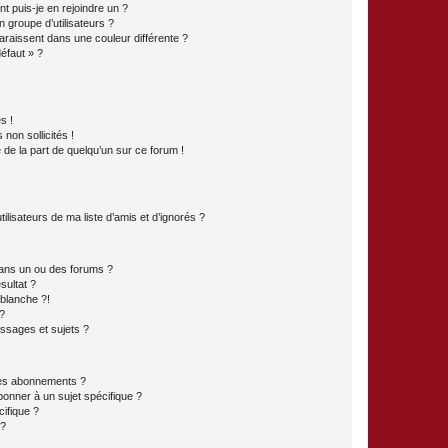
t puis-je en rejoindre un ?
 groupe d’utilisateurs ?
araissent dans une couleur différente ?
défaut » ?
s !
non sollicités !
e de la part de quelqu’un sur ce forum !
lisateurs de ma liste d’amis et d’ignorés ?
ans un ou des forums ?
sultat ?
blanche ?!
?
ssages et sujets ?
t les abonnements ?
onner à un sujet spécifique ?
ifique ?
 ?