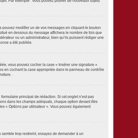
 sujet. Par exemple : vous pouvez publier de nouveaux sujets
s pouvez modifier un de vos messages en cliquant le bouton
e situé en dessous du message affichera le nombre de fois que
modérateur ou un administrateur, bien qu’ils puissent rédiger une
ponse a été publiée.
réée, vous pouvez cocher la case « Insérer une signature »
ages en cochant la case appropriée dans le panneau de contrôle
gnature.
rmulaire principal de rédaction. Si cet onglet n’est pas
ptions dans les champs adéquats, chaque option devant être
 des « Options par utilisateur ». Vous pouvez également
s semble trop restreint, essayez de demander à un