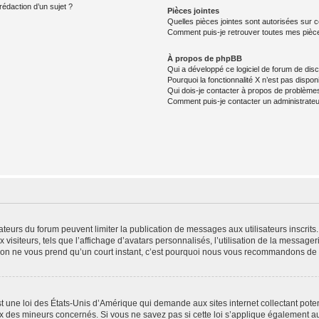
rédaction d’un sujet ?
Pièces jointes
Quelles pièces jointes sont autorisées sur 
Comment puis-je retrouver toutes mes pièce
À propos de phpBB
Qui a développé ce logiciel de forum de dis
Pourquoi la fonctionnalité X n’est pas dispon
Qui dois-je contacter à propos de problèmes
Comment puis-je contacter un administrateu
trateurs du forum peuvent limiter la publication de messages aux utilisateurs inscri
visiteurs, tels que l’affichage d’avatars personnalisés, l’utilisation de la messager
ription ne vous prend qu’un court instant, c’est pourquoi nous vous recommandons de l
t une loi des États-Unis d’Amérique qui demande aux sites internet collectant pot
 des mineurs concernés. Si vous ne savez pas si cette loi s’applique également au