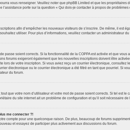
 pourra vous renseigner. Veuillez noter que phpBB Limited et que les propriétaires
ue l’assistance porte sur la question « Qui dois-je contacter à propos de problèmes 
inscriptions afin d’empêcher les nouveaux visiteurs de s’inscrire. De même, il est é
s souhaitez utiliser. Pour plus d’informations, veuillez contacter un administrateur du
t de passe soient corrects. Si la fonctionnalité de la COPPA est activée et que vous 
ains forums exigeront également que les nouvelles inscriptions doivent être activée
te lors de votre inscription. Si vous aviez reçu un courrier électronique, consultez l
r électronique ou le courrier électronique a été filtré en tant que pourriel. Si vo
rateur du forum.
out que votre nom d’utilisateur et votre mot de passe soient corrects. Si tel est le
iétaire du site internet ait un problème de configuration et qu’il soit nécessaire de l
 plus me connecter ?!
votre compte pour une quelconque raison. De plus, beaucoup de forums suppriment pér
 nouveau et essayez de participer plus activement aux discussions du forum.