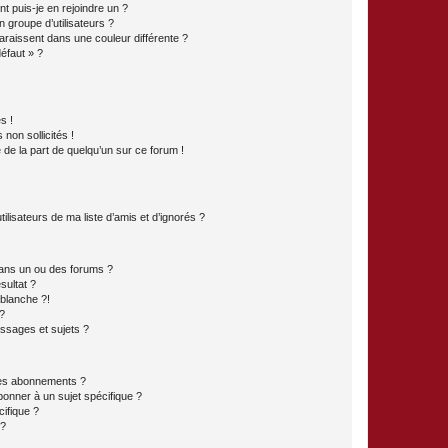
t puis-je en rejoindre un ?
 groupe d’utilisateurs ?
araissent dans une couleur différente ?
défaut » ?
s !
non sollicités !
e de la part de quelqu’un sur ce forum !
lisateurs de ma liste d’amis et d’ignorés ?
ans un ou des forums ?
sultat ?
blanche ?!
?
ssages et sujets ?
t les abonnements ?
onner à un sujet spécifique ?
ifique ?
 ?