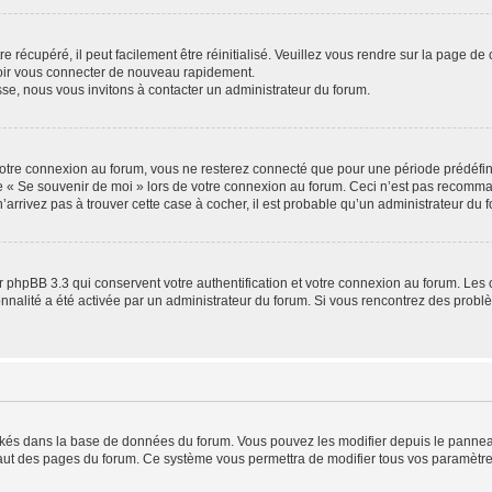
 récupéré, il peut facilement être réinitialisé. Veuillez vous rendre sur la page de
voir vous connecter de nouveau rapidement.
sse, nous vous invitons à contacter un administrateur du forum.
otre connexion au forum, vous ne resterez connecté que pour une période prédéfinie
se « Se souvenir de moi » lors de votre connexion au forum. Ceci n’est pas recomm
’arrivez pas à trouver cette case à cocher, il est probable qu’un administrateur du fo
 phpBB 3.3 qui conservent votre authentification et votre connexion au forum. Les 
tionnalité a été activée par un administrateur du forum. Si vous rencontrez des pro
ockés dans la base de données du forum. Vous pouvez les modifier depuis le panneau 
haut des pages du forum. Ce système vous permettra de modifier tous vos paramètre