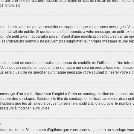
 forum, une liste de vos permissions est affichée en bas de l’écran du forum ou du
ce forum, etc.
r du forum, vous ne pouvez modifier ou supprimer que vos propres messages. Vou
 initial ait été publié. Si quelqu’un a déjà répondu à votre message, un petit text
ion. Ce petit texte n’apparaîtra pas s’il s’agit d’une modification effectuée par un 
ue les utilisateurs normaux ne peuvent pas supprimer leur propre message si une ré
ut d’abord en créer une depuis le panneau de contrôle de l’utilisateur. Une fois c
ure. Vous pouvez également ajouter une signature qui sera insérée à tous vos mess
 vous sera plus utile de spécifier sur chaque message votre souhait d’insérer votre si
essage d’un sujet, cliquez sur l’onglet « Créer un sondage » situé en-dessous du fo
 de créer des sondages. Saisissez le titre du sondage en incluant au moins deux o
’options que les utilisateurs peuvent insérer en modifiant, lors du vote, le nombre
lisateurs à modifier leurs votes.
?
rateurs du forum. Si le nombre d’options que vous pouvez ajouter à un sondage vou