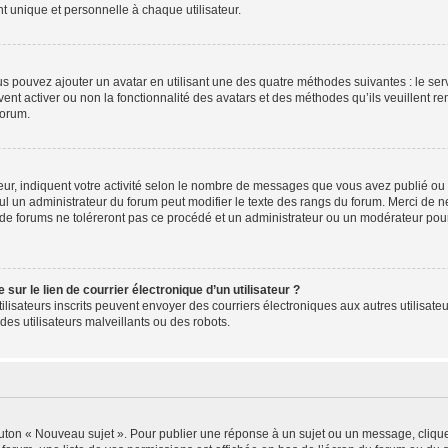
 unique et personnelle à chaque utilisateur.
ous pouvez ajouter un avatar en utilisant une des quatre méthodes suivantes : le serv
ent activer ou non la fonctionnalité des avatars et des méthodes qu’ils veuillent ren
forum.
ur, indiquent votre activité selon le nombre de messages que vous avez publié ou id
eul un administrateur du forum peut modifier le texte des rangs du forum. Merci de 
de forums ne toléreront pas ce procédé et un administrateur ou un modérateur pou
ur le lien de courrier électronique d’un utilisateur ?
s utilisateurs inscrits peuvent envoyer des courriers électroniques aux autres utili
es utilisateurs malveillants ou des robots.
outon « Nouveau sujet ». Pour publier une réponse à un sujet ou un message, cliqu