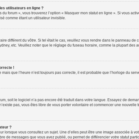
s utilisateurs en ligne ?
s du forum », vous trouverez l’option « Masquer mon statut en ligne ». Si vous activ
é comme étant un utilisateur invisible.
aire différent du vôtre. Si tel était le cas, veuillez vous rendre dans le panneau de co
ey, etc. Veuillez noter que le réglage du fuseau horaire, comme la plupart des autr
orrecte !
 mais que l’heure n’est toujours pas correcte, il est probable que l’horloge du serve
orum, soit le logiciel n’a pas encore été traduit dans votre langue. Essayez de deman
 n’existe pas, vous êtes libre de vous porter volontaire et commencer une nouvelle 
ateur ?
ur lorsque vous consultez un sujet. Une d’elles peut être une image associée à vo
mbre de messages que vous avez publié, ou permet de différencier votre statut parti