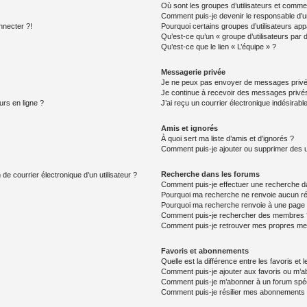
Où sont les groupes d’utilisateurs et commen
Comment puis-je devenir le responsable d’un
nnecter ?!
Pourquoi certains groupes d’utilisateurs app
Qu’est-ce qu’un « groupe d’utilisateurs par 
Qu’est-ce que le lien « L’équipe » ?
Messagerie privée
Je ne peux pas envoyer de messages privé
Je continue à recevoir des messages privés 
urs en ligne ?
J’ai reçu un courrier électronique indésirabl
Amis et ignorés
À quoi sert ma liste d’amis et d’ignorés ?
Comment puis-je ajouter ou supprimer des uti
Recherche dans les forums
de courrier électronique d’un utilisateur ?
Comment puis-je effectuer une recherche d
Pourquoi ma recherche ne renvoie aucun ré
Pourquoi ma recherche renvoie à une page 
Comment puis-je rechercher des membres 
Comment puis-je retrouver mes propres me
Favoris et abonnements
Quelle est la différence entre les favoris e
Comment puis-je ajouter aux favoris ou m’ab
Comment puis-je m’abonner à un forum spéc
Comment puis-je résilier mes abonnements