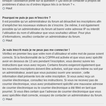
lorsque l’assistance porte sur la question « Qui dois-je contacter à propos de
problèmes d’abus ou d’ordres légaux liés à ce forum ? ».
Haut
Pourquoi ne puis-je pas m’inscrire ?
Il est possible qu’un administrateur du forum ait désactivé les inscriptions afin
d’empêcher les nouveaux visiteurs de s’inscrire. De même, il est également
possible qu’un administrateur du forum ait banni votre adresse IP ou interdit
l’utilisation du nom d’utilisateur que vous souhaitez utiliser. Pour plus
d’informations, veuillez contacter un administrateur du forum.
Haut
Je suis inscrit mais je ne peux pas me connecter !
Vérifiez en premier lieu que votre nom d’utilisateur et votre mot de passe soient
corrects. Si la fonctionnalité de la COPPA est activée et que vous avez spécifié
avoir en dessous de 13 ans pendant l’inscription, vous devrez suivre les
instructions que vous avez reçues. Certains forums exigeront également que
les nouvelles inscriptions doivent être activées, soit par vous-même ou soit par
un administrateur, avant que vous puissiez ouvrir une session ; cette
information était présente lors de votre inscription. Si vous aviez reçu un
courrier électronique, consultez les instructions. Si vous ne recevez pas de
courrier électronique, vous avez probablement spécifié une mauvaise adresse
de courrier électronique ou le courrier électronique a été filtré en tant que
pourriel. Si vous êtes certain que l’adresse de courrier électronique que vous
avez spécifiée était correcte, essayez de contacter un administrateur du forum.
Haut