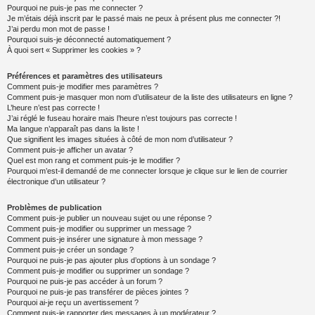
Pourquoi ne puis-je pas me connecter ?
Je m’étais déjà inscrit par le passé mais ne peux à présent plus me connecter ?!
J’ai perdu mon mot de passe !
Pourquoi suis-je déconnecté automatiquement ?
À quoi sert « Supprimer les cookies » ?
Préférences et paramètres des utilisateurs
Comment puis-je modifier mes paramètres ?
Comment puis-je masquer mon nom d’utilisateur de la liste des utilisateurs en ligne ?
L’heure n’est pas correcte !
J’ai réglé le fuseau horaire mais l’heure n’est toujours pas correcte !
Ma langue n’apparaît pas dans la liste !
Que signifient les images situées à côté de mon nom d’utilisateur ?
Comment puis-je afficher un avatar ?
Quel est mon rang et comment puis-je le modifier ?
Pourquoi m’est-il demandé de me connecter lorsque je clique sur le lien de courrier
électronique d’un utilisateur ?
Problèmes de publication
Comment puis-je publier un nouveau sujet ou une réponse ?
Comment puis-je modifier ou supprimer un message ?
Comment puis-je insérer une signature à mon message ?
Comment puis-je créer un sondage ?
Pourquoi ne puis-je pas ajouter plus d’options à un sondage ?
Comment puis-je modifier ou supprimer un sondage ?
Pourquoi ne puis-je pas accéder à un forum ?
Pourquoi ne puis-je pas transférer de pièces jointes ?
Pourquoi ai-je reçu un avertissement ?
Comment puis-je rapporter des messages à un modérateur ?