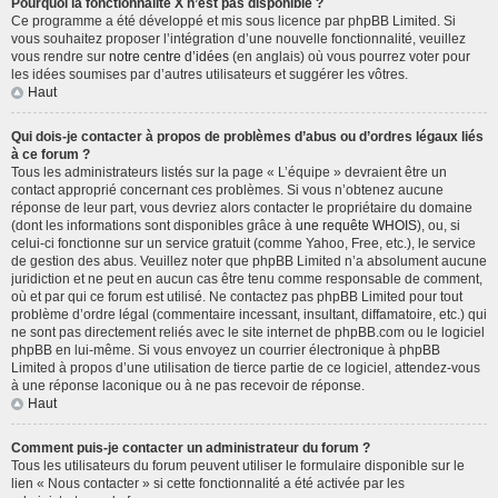
Pourquoi la fonctionnalité X n’est pas disponible ?
Ce programme a été développé et mis sous licence par phpBB Limited. Si
vous souhaitez proposer l’intégration d’une nouvelle fonctionnalité, veuillez
vous rendre sur
notre centre d’idées
(en anglais) où vous pourrez voter pour
les idées soumises par d’autres utilisateurs et suggérer les vôtres.
Haut
Qui dois-je contacter à propos de problèmes d’abus ou d’ordres légaux liés
à ce forum ?
Tous les administrateurs listés sur la page « L’équipe » devraient être un
contact approprié concernant ces problèmes. Si vous n’obtenez aucune
réponse de leur part, vous devriez alors contacter le propriétaire du domaine
(dont les informations sont disponibles grâce à
une requête WHOIS
), ou, si
celui-ci fonctionne sur un service gratuit (comme Yahoo, Free, etc.), le service
de gestion des abus. Veuillez noter que phpBB Limited n’a absolument aucune
juridiction et ne peut en aucun cas être tenu comme responsable de comment,
où et par qui ce forum est utilisé. Ne contactez pas phpBB Limited pour tout
problème d’ordre légal (commentaire incessant, insultant, diffamatoire, etc.) qui
ne sont pas directement reliés avec le site internet de phpBB.com ou le logiciel
phpBB en lui-même. Si vous envoyez un courrier électronique à phpBB
Limited à propos d’une utilisation de tierce partie de ce logiciel, attendez-vous
à une réponse laconique ou à ne pas recevoir de réponse.
Haut
Comment puis-je contacter un administrateur du forum ?
Tous les utilisateurs du forum peuvent utiliser le formulaire disponible sur le
lien « Nous contacter » si cette fonctionnalité a été activée par les