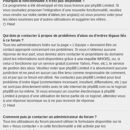
Pourquoi la fonctionnalité X n’est pas disponible ?
Ce programme a été développé et mis sous licence par phpBB Limited. Si
vous souhaitez proposer l’intégration d’une nouvelle fonctionnalité, veuillez
vous rendre sur
notre centre d’idées
(en anglais) où vous pourrez voter pour
les idées soumises par d’autres utilisateurs et suggérer les vôtres.
Haut
Qui dois-je contacter à propos de problèmes d’abus ou d’ordres légaux liés
à ce forum ?
Tous les administrateurs listés sur la page « L’équipe » devraient être un
contact approprié concernant ces problèmes. Si vous n’obtenez aucune
réponse de leur part, vous devriez alors contacter le propriétaire du domaine
(dont les informations sont disponibles grâce à
une requête WHOIS
), ou, si
celui-ci fonctionne sur un service gratuit (comme Yahoo, Free, etc.), le service
de gestion des abus. Veuillez noter que phpBB Limited n’a absolument aucune
juridiction et ne peut en aucun cas être tenu comme responsable de comment,
où et par qui ce forum est utilisé. Ne contactez pas phpBB Limited pour tout
problème d’ordre légal (commentaire incessant, insultant, diffamatoire, etc.) qui
ne sont pas directement reliés avec le site internet de phpBB.com ou le logiciel
phpBB en lui-même. Si vous envoyez un courrier électronique à phpBB
Limited à propos d’une utilisation de tierce partie de ce logiciel, attendez-vous
à une réponse laconique ou à ne pas recevoir de réponse.
Haut
Comment puis-je contacter un administrateur du forum ?
Tous les utilisateurs du forum peuvent utiliser le formulaire disponible sur le
lien « Nous contacter » si cette fonctionnalité a été activée par les