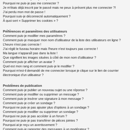
Pourquoi ne puis-je pas me connecter ?
Je m’étais déjà inscrit par le passé mais ne peux à présent plus me connecter ?!
J’ai perdu mon mot de passe !
Pourquoi suis-je déconnecté automatiquement ?
À quoi sert « Supprimer les cookies » ?
Préférences et paramètres des utilisateurs
Comment puis-je modifier mes paramètres ?
Comment puis-je masquer mon nom d’utilisateur de la liste des utilisateurs en ligne ?
L’heure n’est pas correcte !
J’ai réglé le fuseau horaire mais l’heure n’est toujours pas correcte !
Ma langue n’apparaît pas dans la liste !
Que signifient les images situées à côté de mon nom d’utilisateur ?
Comment puis-je afficher un avatar ?
Quel est mon rang et comment puis-je le modifier ?
Pourquoi m’est-il demandé de me connecter lorsque je clique sur le lien de courrier
électronique d’un utilisateur ?
Problèmes de publication
Comment puis-je publier un nouveau sujet ou une réponse ?
Comment puis-je modifier ou supprimer un message ?
Comment puis-je insérer une signature à mon message ?
Comment puis-je créer un sondage ?
Pourquoi ne puis-je pas ajouter plus d’options à un sondage ?
Comment puis-je modifier ou supprimer un sondage ?
Pourquoi ne puis-je pas accéder à un forum ?
Pourquoi ne puis-je pas transférer de pièces jointes ?
Pourquoi ai-je reçu un avertissement ?
Comment puis-je rapporter des messages à un modérateur ?