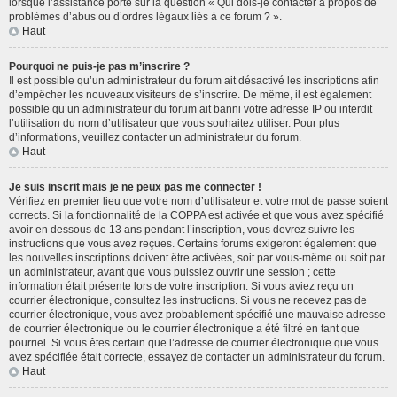
lorsque l’assistance porte sur la question « Qui dois-je contacter à propos de
problèmes d’abus ou d’ordres légaux liés à ce forum ? ».
Haut
Pourquoi ne puis-je pas m’inscrire ?
Il est possible qu’un administrateur du forum ait désactivé les inscriptions afin
d’empêcher les nouveaux visiteurs de s’inscrire. De même, il est également
possible qu’un administrateur du forum ait banni votre adresse IP ou interdit
l’utilisation du nom d’utilisateur que vous souhaitez utiliser. Pour plus
d’informations, veuillez contacter un administrateur du forum.
Haut
Je suis inscrit mais je ne peux pas me connecter !
Vérifiez en premier lieu que votre nom d’utilisateur et votre mot de passe soient
corrects. Si la fonctionnalité de la COPPA est activée et que vous avez spécifié
avoir en dessous de 13 ans pendant l’inscription, vous devrez suivre les
instructions que vous avez reçues. Certains forums exigeront également que
les nouvelles inscriptions doivent être activées, soit par vous-même ou soit par
un administrateur, avant que vous puissiez ouvrir une session ; cette
information était présente lors de votre inscription. Si vous aviez reçu un
courrier électronique, consultez les instructions. Si vous ne recevez pas de
courrier électronique, vous avez probablement spécifié une mauvaise adresse
de courrier électronique ou le courrier électronique a été filtré en tant que
pourriel. Si vous êtes certain que l’adresse de courrier électronique que vous
avez spécifiée était correcte, essayez de contacter un administrateur du forum.
Haut