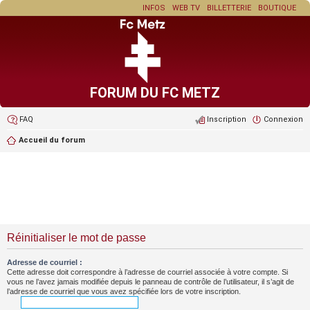
INFOS
WEB TV
BILLETTERIE
BOUTIQUE
FORUM DU FC METZ
FAQ
Inscription
Connexion
Accueil du forum
Réinitialiser le mot de passe
Adresse de courriel :
Cette adresse doit correspondre à l’adresse de courriel associée à votre compte. Si
vous ne l’avez jamais modifiée depuis le panneau de contrôle de l’utilisateur, il s’agit de
l’adresse de courriel que vous avez spécifiée lors de votre inscription.