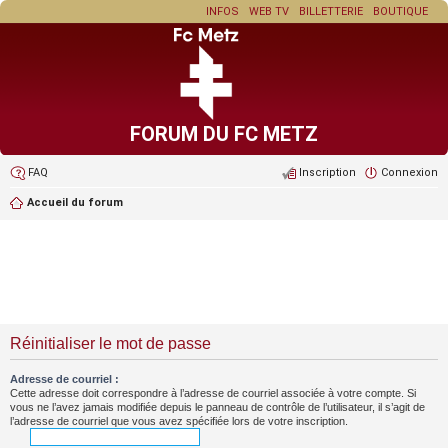
INFOS
WEB TV
BILLETTERIE
BOUTIQUE
FORUM DU FC METZ
FAQ
Inscription
Connexion
Accueil du forum
Réinitialiser le mot de passe
Adresse de courriel :
Cette adresse doit correspondre à l’adresse de courriel associée à votre compte. Si
vous ne l’avez jamais modifiée depuis le panneau de contrôle de l’utilisateur, il s’agit de
l’adresse de courriel que vous avez spécifiée lors de votre inscription.