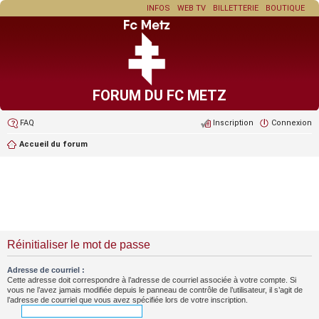
INFOS
WEB TV
BILLETTERIE
BOUTIQUE
FORUM DU FC METZ
FAQ
Inscription
Connexion
Accueil du forum
Réinitialiser le mot de passe
Adresse de courriel :
Cette adresse doit correspondre à l’adresse de courriel associée à votre compte. Si
vous ne l’avez jamais modifiée depuis le panneau de contrôle de l’utilisateur, il s’agit de
l’adresse de courriel que vous avez spécifiée lors de votre inscription.