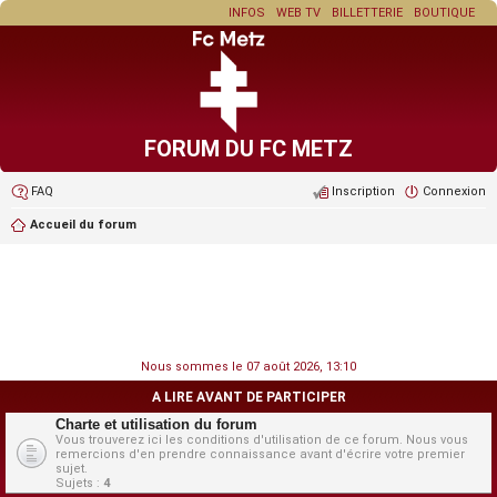
INFOS
WEB TV
BILLETTERIE
BOUTIQUE
FORUM DU FC METZ
FAQ
Inscription
Connexion
Accueil du forum
Nous sommes le 07 août 2026, 13:10
A LIRE AVANT DE PARTICIPER
Charte et utilisation du forum
Vous trouverez ici les conditions d'utilisation de ce forum. Nous vous
remercions d'en prendre connaissance avant d'écrire votre premier
sujet.
Sujets :
4