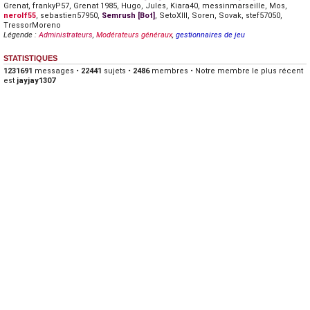
Grenat
,
frankyP57
,
Grenat 1985
,
Hugo
,
Jules
,
Kiara40
,
messinmarseille
,
Mos
,
nerolf55
,
sebastien57950
,
Semrush [Bot]
,
SetoXIII
,
Soren
,
Sovak
,
stef57050
,
TressorMoreno
Légende :
Administrateurs
,
Modérateurs généraux
,
gestionnaires de jeu
STATISTIQUES
1231691
messages •
22441
sujets •
2486
membres • Notre membre le plus récent
est
jayjay1307