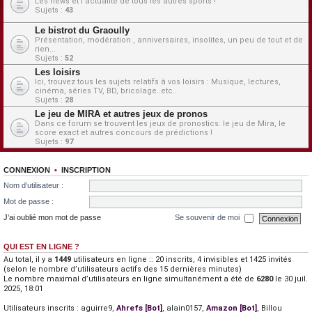
Les news et l'actualité de tous les autres sports !
Sujets :
43
Le bistrot du Graoully
Présentation, modération , anniversaires, insolites, un peu de tout et de
rien...
Sujets :
52
Les loisirs
Ici, trouvez tous les sujets relatifs à vos loisirs : Musique, lectures,
cinéma, séries TV, BD, bricolage..etc..
Sujets :
28
Le jeu de MIRA et autres jeux de pronos
Dans ce forum se trouvent les jeux de pronostics: le jeu de Mira, le
score exact et autres concours de prédictions !
Sujets :
97
CONNEXION
•
INSCRIPTION
Nom d’utilisateur :
Mot de passe :
J’ai oublié mon mot de passe
Se souvenir de moi
QUI EST EN LIGNE ?
Au total, il y a
1449
utilisateurs en ligne :: 20 inscrits, 4 invisibles et 1425 invités
(selon le nombre d’utilisateurs actifs des 15 dernières minutes)
Le nombre maximal d’utilisateurs en ligne simultanément a été de
6280
le 30 juil.
2025, 18:01
Utilisateurs inscrits :
aguirre9
,
Ahrefs [Bot]
,
alain0157
,
Amazon [Bot]
,
Billou