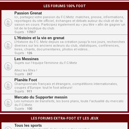
LES FORUMS 100% FOOT
Passion Grenat
Ici, partagez votre passion du F.C.Metz: matches, presse, informations,
reportages du site officiel, échanges et débats autour du club et de la
saison en cours. Participez également au « jeu titre » afin de gagner un
lot de la boutique du club.
Sujets :
17357
L'Histoire et la vie en grenat
L'Histoire du F.C. Metz depuis sa création jusqu'à nos jours, recherches
diverses sur les anciens acteurs du club, statistiques, conférences,
livres, chants, documentaires, photos et vidéos...
Sujets :
126
Les Messines
Sujets sur l'équipe féminine du F.C.Metz
Allez les filles !
Sujets :
247
Planète Foot
Championnats français et étrangers, compétitions internationales,
coupes d'Europe: tout le foot ailleurs!
Sujets :
911
Mercato du Supporter messin
Les rumeurs de transferts, les bons plans, toute l'actualité du mercato
du F.C.Metz.
Sujets :
100
LES FORUMS EXTRA-FOOT ET LES JEUX
Tous les sports