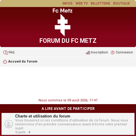
INFOS
WEB TV
BILLETTERIE
BOUTIQUE
FORUM DU FC METZ
FAQ
Inscription
Connexion
Accueil du forum
Nous sommes le 09 août 2026, 17:47
A LIRE AVANT DE PARTICIPER
Charte et utilisation du forum
Vous trouverez ici les conditions d'utilisation de ce forum. Nous vous
remercions d'en prendre connaissance avant d'écrire votre premier
sujet.
Sujets :
4