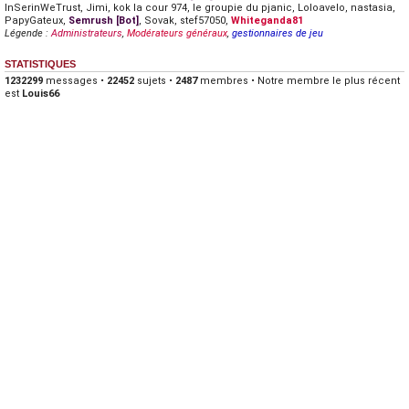
InSerinWeTrust
,
Jimi
,
kok la cour 974
,
le groupie du pjanic
,
Loloavelo
,
nastasia
,
PapyGateux
,
Semrush [Bot]
,
Sovak
,
stef57050
,
Whiteganda81
Légende :
Administrateurs
,
Modérateurs généraux
,
gestionnaires de jeu
STATISTIQUES
1232299
messages •
22452
sujets •
2487
membres • Notre membre le plus récent
est
Louis66