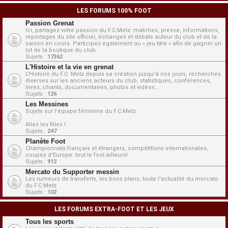
LES FORUMS 100% FOOT
Passion Grenat
Ici, partagez votre passion du F.C.Metz: matches, presse, informations,
reportages du site officiel, échanges et débats autour du club et de la
saison en cours. Participez également au « jeu titre » afin de gagner un
lot de la boutique du club.
Sujets :
17362
L'Histoire et la vie en grenat
L'Histoire du F.C. Metz depuis sa création jusqu'à nos jours, recherches
diverses sur les anciens acteurs du club, statistiques, conférences,
livres, chants, documentaires, photos et vidéos...
Sujets :
126
Les Messines
Sujets sur l'équipe féminine du F.C.Metz
Allez les filles !
Sujets :
247
Planète Foot
Championnats français et étrangers, compétitions internationales,
coupes d'Europe: tout le foot ailleurs!
Sujets :
912
Mercato du Supporter messin
Les rumeurs de transferts, les bons plans, toute l'actualité du mercato
du F.C.Metz.
Sujets :
102
LES FORUMS EXTRA-FOOT ET LES JEUX
Tous les sports