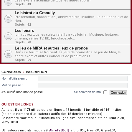
Les news et l'actualité de tous les autres sports !
Sujets :
43
Le bistrot du Graoully
Présentation, modération , anniversaires, insolites, un peu de tout et de
rien...
Sujets :
52
Les loisirs
Ici, trouvez tous les sujets relatifs à vos loisirs : Musique, lectures,
cinéma, séries TV, BD, bricolage..etc..
Sujets :
28
Le jeu de MIRA et autres jeux de pronos
Dans ce forum se trouvent les jeux de pronostics: le jeu de Mira, le
score exact et autres concours de prédictions !
Sujets :
99
CONNEXION
•
INSCRIPTION
Nom d’utilisateur :
Mot de passe :
J’ai oublié mon mot de passe
Se souvenir de moi
QUI EST EN LIGNE ?
Au total, il y a
1178
utilisateurs en ligne :: 16 inscrits, 1 invisible et 1161 invités
(selon le nombre d’utilisateurs actifs des 15 dernières minutes)
Le nombre maximal d’utilisateurs en ligne simultanément a été de
6280
le 30 juil.
2025, 18:01
Utilisateurs inscrits :
aguirre9
,
Ahrefs [Bot]
,
arthur865
,
Fresh34
,
GryseL04
,