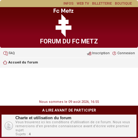
INFOS
WEB TV
BILLETTERIE
BOUTIQUE
FORUM DU FC METZ
FAQ
Inscription
Connexion
Accueil du forum
Nous sommes le 09 août 2026, 16:55
A LIRE AVANT DE PARTICIPER
Charte et utilisation du forum
Vous trouverez ici les conditions d'utilisation de ce forum. Nous vous
remercions d'en prendre connaissance avant d'écrire votre premier
sujet.
Sujets :
4