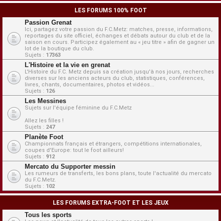
LES FORUMS 100% FOOT
Passion Grenat
Ici, partagez votre passion du F.C.Metz: matches, presse, informations,
reportages du site officiel, échanges et débats autour du club et de la
saison en cours. Participez également au « jeu titre » afin de gagner un
lot de la boutique du club.
Sujets :
17363
L'Histoire et la vie en grenat
L'Histoire du F.C. Metz depuis sa création jusqu'à nos jours, recherches
diverses sur les anciens acteurs du club, statistiques, conférences,
livres, chants, documentaires, photos et vidéos...
Sujets :
126
Les Messines
Sujets sur l'équipe féminine du F.C.Metz
Allez les filles !
Sujets :
247
Planète Foot
Championnats français et étrangers, compétitions internationales,
coupes d'Europe: tout le foot ailleurs!
Sujets :
912
Mercato du Supporter messin
Les rumeurs de transferts, les bons plans, toute l'actualité du mercato
du F.C.Metz.
Sujets :
102
LES FORUMS EXTRA-FOOT ET LES JEUX
Tous les sports