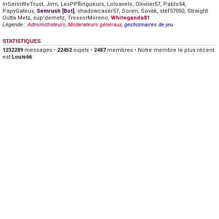
InSerinWeTrust
,
Jimi
,
LesPPflingueurs
,
Loloavelo
,
Oliiviier57
,
Pablo54
,
PapyGateux
,
Semrush [Bot]
,
shadowcaser57
,
Soren
,
Sovak
,
stef57050
,
Straight
Outta Metz
,
sup'demetz
,
TressorMoreno
,
Whiteganda81
Légende :
Administrateurs
,
Modérateurs généraux
,
gestionnaires de jeu
STATISTIQUES
1232289
messages •
22452
sujets •
2487
membres • Notre membre le plus récent
est
Louis66