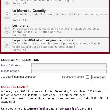
Les news et l'actualité de tous les autres sports !
Sujets :
43
Le bistrot du Graoully
Présentation, modération , anniversaires, insolites, un peu de tout et de
rien...
Sujets :
52
Les loisirs
Ici, trouvez tous les sujets relatifs à vos loisirs : Musique, lectures,
cinéma, séries TV, BD, bricolage..etc..
Sujets :
28
Le jeu de MIRA et autres jeux de pronos
Dans ce forum se trouvent les jeux de pronostics: le jeu de Mira, le
score exact et autres concours de prédictions !
Sujets :
99
CONNEXION
•
INSCRIPTION
Nom d’utilisateur :
Mot de passe :
J’ai oublié mon mot de passe
Se souvenir de moi
QUI EST EN LIGNE ?
Au total, il y a
1187
utilisateurs en ligne :: 20 inscrits, 0 invisible et 1167 invités
(selon le nombre d’utilisateurs actifs des 15 dernières minutes)
Le nombre maximal d’utilisateurs en ligne simultanément a été de
6280
le 30 juil.
2025, 18:01
Utilisateurs inscrits :
Ahrefs [Bot]
,
alain0157
,
Amazon [Bot]
,
arthur865
,