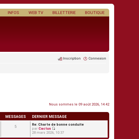
INFOS
WEB TV
BILLETTERIE
BOUTIQUE
Inscription
Connexion
Nous sommes le 09 août 2026, 14:42
MESSAGES
DERNIER MESSAGE
Re: Charte de bonne conduite
5
par
Cactus
C
28 mars 2026, 10:37
o