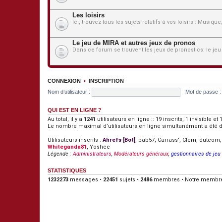
Les loisirs
Ici, trouvez tous les sujets relatifs à vos loisirs : Musiqu
Le jeu de MIRA et autres jeux de pronos
Dans ce forum se trouvent les jeux de pronostics: le jeu
CONNEXION
•
INSCRIPTION
Nom d’utilisateur :
Mot de passe :
QUI EST EN LIGNE ?
Au total, il y a
1241
utilisateurs en ligne :: 19 inscrits, 1 invisible 
Le nombre maximal d’utilisateurs en ligne simultanément a été 
Utilisateurs inscrits :
Ahrefs [Bot]
,
bab57
,
Carrass'
,
Clem
,
dutcom
Whiteganda81
,
Yoshee
Légende :
Administrateurs
,
Modérateurs généraux
,
gestionnaires de jeu
STATISTIQUES
1232273
messages •
22451
sujets •
2486
membres • Notre membre 