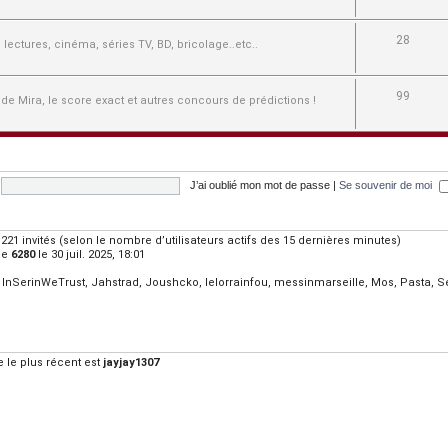
28
e, lectures, cinéma, séries TV, BD, bricolage..etc..
99
 de Mira, le score exact et autres concours de prédictions !
J’ai oublié mon mot de passe
|
Se souvenir de moi
et 1221 invités (selon le nombre d’utilisateurs actifs des 15 dernières minutes)
de
6280
le 30 juil. 2025, 18:01
,
InSerinWeTrust
,
Jahstrad
,
Joushcko
,
lelorrainfou
,
messinmarseille
,
Mos
,
Pasta
,
S
le plus récent est
jayjay1307