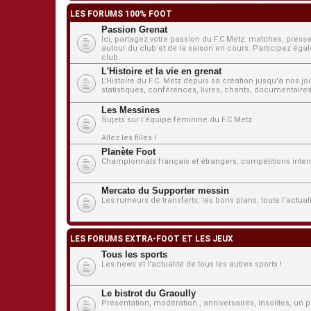
LES FORUMS 100% FOOT
Passion Grenat
Ici, partagez votre passion du F.C.Metz: matches, presse
autour du club et de la saison en cours. Participez égale
club.
L'Histoire et la vie en grenat
L'Histoire du F.C. Metz depuis sa création jusqu'à nos j
statistiques, conférences, livres, chants, documentaires,
Les Messines
Sujets sur l'équipe féminine du F.C.Metz
Allez les filles !
Planète Foot
Championnats français et étrangers, compétitions interna
Mercato du Supporter messin
Les rumeurs de transferts, les bons plans, toute l'actua
LES FORUMS EXTRA-FOOT ET LES JEUX
Tous les sports
Les news et l'actualité de tous les autres sports !
Le bistrot du Graoully
Présentation, modération , anniversaires, insolites, un pe