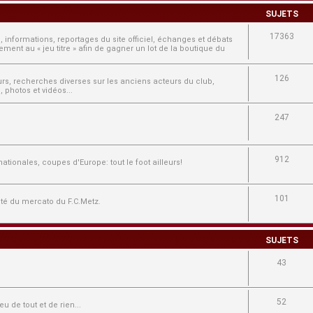
SUJETS
17363
, informations, reportages du site officiel, échanges et débats
ment au « jeu titre » afin de gagner un lot de la boutique du
126
ours, recherches diverses sur les anciens acteurs du club,
 photos et vidéos...
247
912
tionales, coupes d'Europe: tout le foot ailleurs!
101
lité du mercato du F.C.Metz.
SUJETS
43
52
u de tout et de rien...