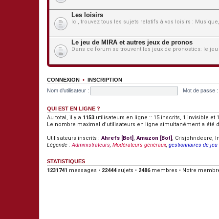
Les loisirs
Ici, trouvez tous les sujets relatifs à vos loisirs : Musiqu
Le jeu de MIRA et autres jeux de pronos
Dans ce forum se trouvent les jeux de pronostics: le jeu
CONNEXION
•
INSCRIPTION
Nom d’utilisateur :
Mot de passe :
QUI EST EN LIGNE ?
Au total, il y a
1153
utilisateurs en ligne :: 15 inscrits, 1 invisible 
Le nombre maximal d’utilisateurs en ligne simultanément a été 
Utilisateurs inscrits :
Ahrefs [Bot]
,
Amazon [Bot]
,
Crisjohndeere
,
I
Légende :
Administrateurs
,
Modérateurs généraux
,
gestionnaires de jeu
STATISTIQUES
1231741
messages •
22444
sujets •
2486
membres • Notre membre 