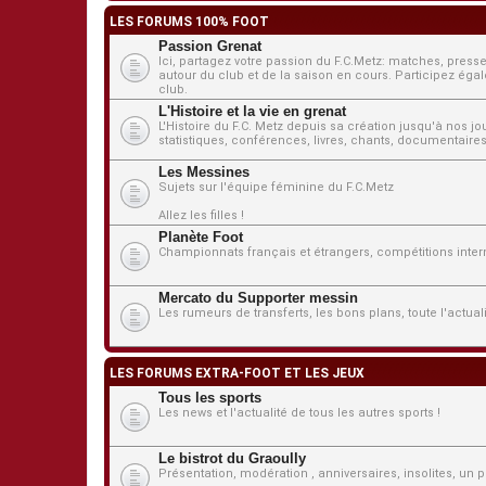
LES FORUMS 100% FOOT
Passion Grenat
Ici, partagez votre passion du F.C.Metz: matches, presse
autour du club et de la saison en cours. Participez égale
club.
L'Histoire et la vie en grenat
L'Histoire du F.C. Metz depuis sa création jusqu'à nos j
statistiques, conférences, livres, chants, documentaires,
Les Messines
Sujets sur l'équipe féminine du F.C.Metz
Allez les filles !
Planète Foot
Championnats français et étrangers, compétitions interna
Mercato du Supporter messin
Les rumeurs de transferts, les bons plans, toute l'actua
LES FORUMS EXTRA-FOOT ET LES JEUX
Tous les sports
Les news et l'actualité de tous les autres sports !
Le bistrot du Graoully
Présentation, modération , anniversaires, insolites, un pe