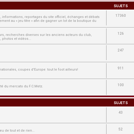
SUJETS
17360
, informations, reportages du site officiel, échanges et débats
ment au « jeu titre » afin de gagner un lot de la boutique du
126
ours, recherches diverses sur les anciens acteurs du club,
 photos et vidéos...
247
911
tionales, coupes d'Europe: tout le foot ailleurs!
100
lité du mercato du F.C.Metz.
SUJETS
43
52
u de tout et de rien...