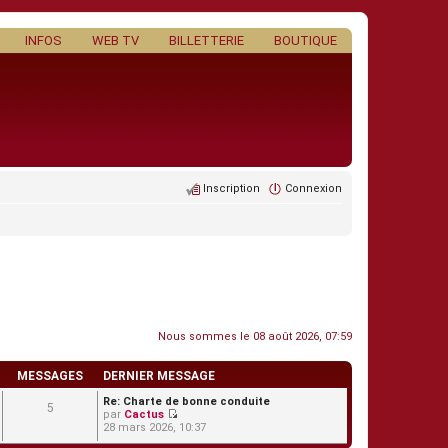
INFOS
WEB TV
BILLETTERIE
BOUTIQUE
Inscription
Connexion
Nous sommes le 08 août 2026, 07:59
MESSAGES
DERNIER MESSAGE
Re: Charte de bonne conduite
5
par
Cactus
C
28 mars 2026, 10:37
o