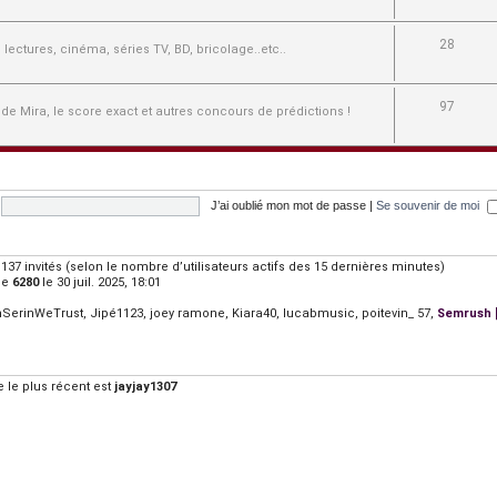
28
e, lectures, cinéma, séries TV, BD, bricolage..etc..
97
 de Mira, le score exact et autres concours de prédictions !
J’ai oublié mon mot de passe
|
Se souvenir de moi
et 1137 invités (selon le nombre d’utilisateurs actifs des 15 dernières minutes)
de
6280
le 30 juil. 2025, 18:01
nSerinWeTrust
,
Jipé1123
,
joey ramone
,
Kiara40
,
lucabmusic
,
poitevin_ 57
,
Semrush [
le plus récent est
jayjay1307