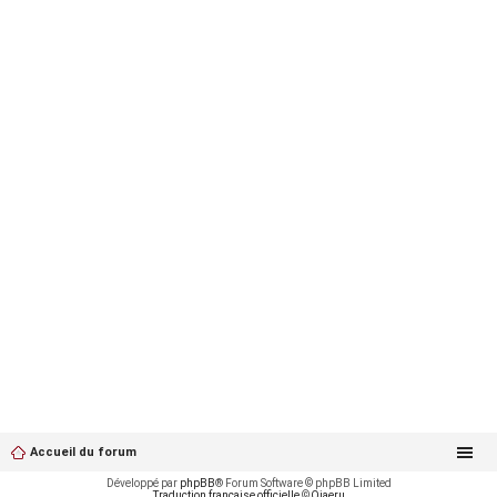
Accueil du forum
Développé par
phpBB
® Forum Software © phpBB Limited
Traduction française officielle
©
Qiaeru