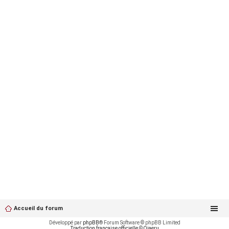
Accueil du forum
Développé par
phpBB
® Forum Software © phpBB Limited
Traduction française officielle
©
Qiaeru