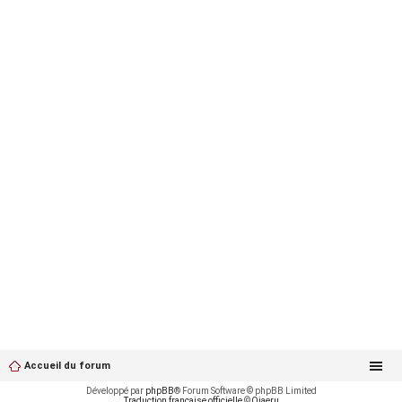
Accueil du forum
Développé par
phpBB
® Forum Software © phpBB Limited
Traduction française officielle
©
Qiaeru