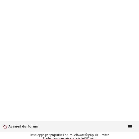
Accueil du forum
Développé par
phpBB
® Forum Software © phpBB Limited
Traduction française officielle
©
Qiaeru