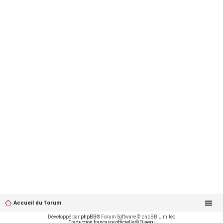
Accueil du forum
Développé par
phpBB
® Forum Software © phpBB Limited
Traduction française officielle
©
Qiaeru