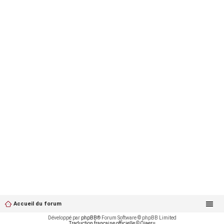
Accueil du forum
Développé par
phpBB
® Forum Software © phpBB Limited
Traduction française officielle
©
Qiaeru