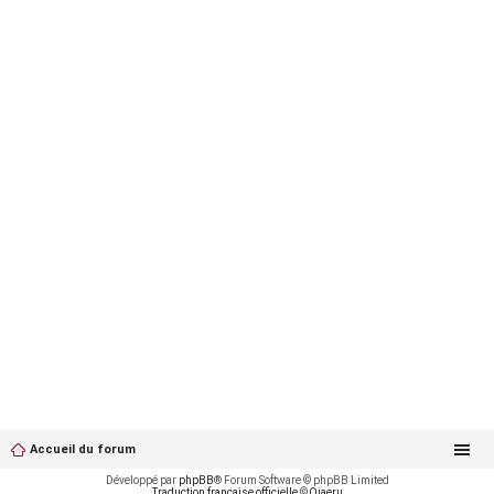
Accueil du forum
Développé par
phpBB
® Forum Software © phpBB Limited
Traduction française officielle
©
Qiaeru