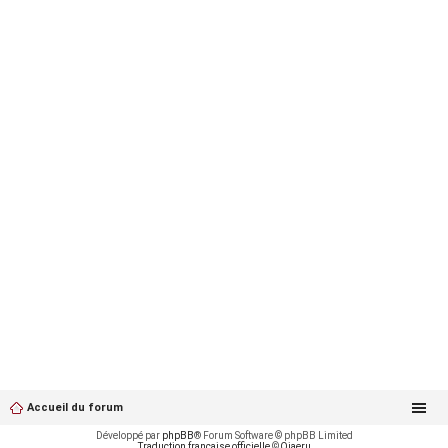
Accueil du forum
Développé par
phpBB
® Forum Software © phpBB Limited
Traduction française officielle
©
Qiaeru