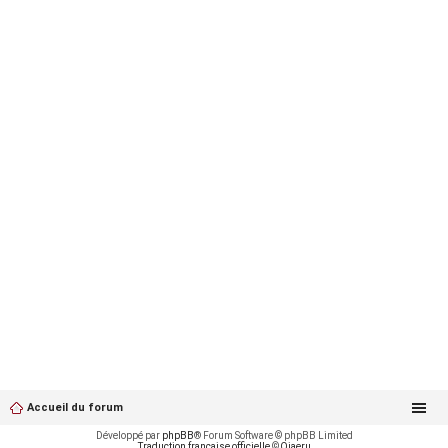
Accueil du forum
Développé par
phpBB
® Forum Software © phpBB Limited
Traduction française officielle
©
Qiaeru