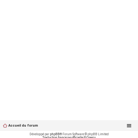
Accueil du forum
Développé par
phpBB
® Forum Software © phpBB Limited
Traduction française officielle
©
Qiaeru