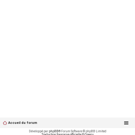
Accueil du forum
Développé par
phpBB
® Forum Software © phpBB Limited
Traduction française officielle
©
Qiaeru