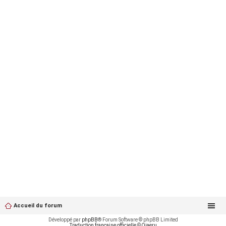
Accueil du forum
Développé par
phpBB
® Forum Software © phpBB Limited
Traduction française officielle
©
Qiaeru