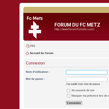
FORUM DU FC METZ
http://www.forum-fcmetz.com/
FAQ
Accueil du forum
Connexion
Nom d’utilisateur :
Mot de passe :
J’ai oublié mon mot de passe
Se souvenir de moi
Masquer ma présence lors de c