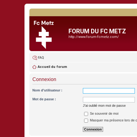
FORUM DU FC METZ
http://www.forum-fcmetz.com/
FAQ
Accueil du forum
Connexion
Nom d’utilisateur :
Mot de passe :
J’ai oublié mon mot de passe
Se souvenir de moi
Masquer ma présence lors de c