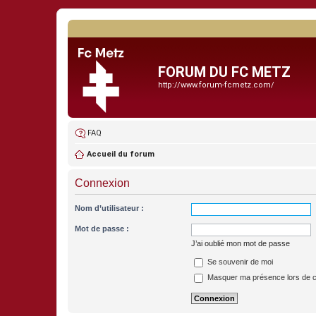
FORUM DU FC METZ
http://www.forum-fcmetz.com/
FAQ
Accueil du forum
Connexion
Nom d’utilisateur :
Mot de passe :
J’ai oublié mon mot de passe
Se souvenir de moi
Masquer ma présence lors de c