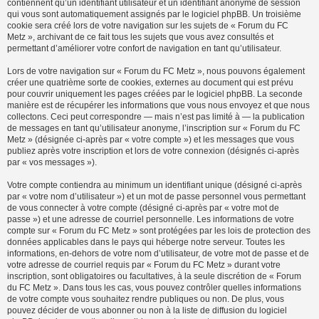
contiennent qu’un identifiant utilisateur et un identifiant anonyme de session
qui vous sont automatiquement assignés par le logiciel phpBB. Un troisième
cookie sera créé lors de votre navigation sur les sujets de « Forum du FC
Metz », archivant de ce fait tous les sujets que vous avez consultés et
permettant d’améliorer votre confort de navigation en tant qu’utilisateur.
Lors de votre navigation sur « Forum du FC Metz », nous pouvons également
créer une quatrième sorte de cookies, externes au document qui est prévu
pour couvrir uniquement les pages créées par le logiciel phpBB. La seconde
manière est de récupérer les informations que vous nous envoyez et que nous
collectons. Ceci peut correspondre — mais n’est pas limité à — la publication
de messages en tant qu’utilisateur anonyme, l’inscription sur « Forum du FC
Metz » (désignée ci-après par « votre compte ») et les messages que vous
publiez après votre inscription et lors de votre connexion (désignés ci-après
par « vos messages »).
Votre compte contiendra au minimum un identifiant unique (désigné ci-après
par « votre nom d’utilisateur ») et un mot de passe personnel vous permettant
de vous connecter à votre compte (désigné ci-après par « votre mot de
passe ») et une adresse de courriel personnelle. Les informations de votre
compte sur « Forum du FC Metz » sont protégées par les lois de protection des
données applicables dans le pays qui héberge notre serveur. Toutes les
informations, en-dehors de votre nom d’utilisateur, de votre mot de passe et de
votre adresse de courriel requis par « Forum du FC Metz » durant votre
inscription, sont obligatoires ou facultatives, à la seule discrétion de « Forum
du FC Metz ». Dans tous les cas, vous pouvez contrôler quelles informations
de votre compte vous souhaitez rendre publiques ou non. De plus, vous
pouvez décider de vous abonner ou non à la liste de diffusion du logiciel