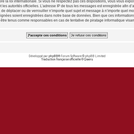
e la loi internationale. Si vous ne respectez pas ces dispositions, vous vous expo
 et les autorités officielles. L’adresse IP de tous les messages est enregistrée afin 
, de déplacer ou de verrouiller n’importe quel sujet et message à n’importe quel mo
ignées soient enregistrées dans notre base de données. Bien que ces informations n
 être tenus comme responsables en cas de tentative de piratage informatique visa
Développé par
phpBB
® Forum Software © phpBB Limited
Traduction française officielle
©
Qiaeru