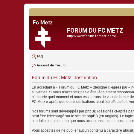
FORUM DU FC METZ
http://www.forum-fcmetz.com/
FAQ
Accueil du forum
Forum du FC Metz - Inscription
En accédant à « Forum du FC Metz » (désigné ci-après par « no
suivantes. Si vous n’acceptez pas d’être légalement responsabl
n’importe quel moment et nous essaierons de vous informer de c
FC Metz » après que des modifications aient été effectuées, vo
Nos forums sont développés par phpBB (désignés ci-après par «
peut être téléchargé sur
le site de phpBB
(en anglais). Le logic
conduite et du contenu que nous acceptons et que nous n’acce
Vous acceptez de ne publier aucun contenu à caractère abusif, 