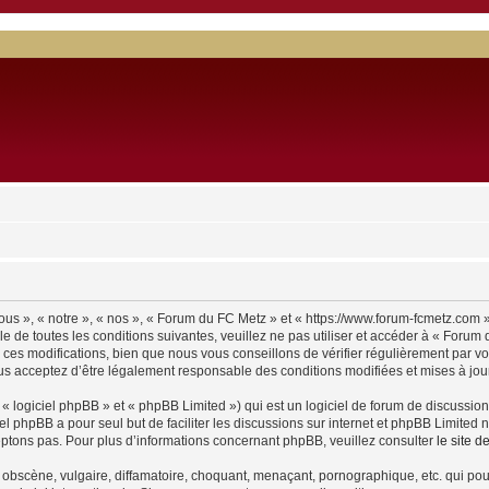
us », « notre », « nos », « Forum du FC Metz » et « https://www.forum-fcmetz.com 
e de toutes les conditions suivantes, veuillez ne pas utiliser et accéder à « Foru
es modifications, bien que nous vous conseillons de vérifier régulièrement par vo
us acceptez d’être légalement responsable des conditions modifiées et mises à jour
 logiciel phpBB » et « phpBB Limited ») qui est un logiciel de forum de discussio
iel phpBB a pour seul but de faciliter les discussions sur internet et phpBB Limit
ptons pas. Pour plus d’informations concernant phpBB, veuillez consulter
le site 
obscène, vulgaire, diffamatoire, choquant, menaçant, pornographique, etc. qui pourr