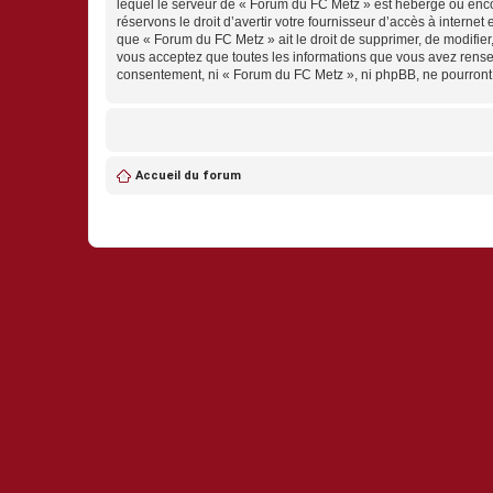
lequel le serveur de « Forum du FC Metz » est hébergé ou encor
réservons le droit d’avertir votre fournisseur d’accès à internet
que « Forum du FC Metz » ait le droit de supprimer, de modifier
vous acceptez que toutes les informations que vous avez rense
consentement, ni « Forum du FC Metz », ni phpBB, ne pourront
Accueil du forum