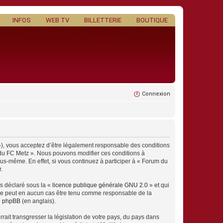
INFOS
WEB TV
BILLETTERIE
BOUTIQUE
Connexion
»), vous acceptez d’être légalement responsable des conditions
m du FC Metz ». Nous pouvons modifier ces conditions à
us-même. En effet, si vous continuez à participer à « Forum du
.
ns déclaré sous la «
licence publique générale GNU 2.0
» et qui
ed ne peut en aucun cas être tenu comme responsable de la
de phpBB
(en anglais).
ait transgresser la législation de votre pays, du pays dans