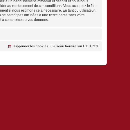
sez à un bannissement immédiat et définitif et nous nous
d’aider au renforcement de ces conditions. Vous acceptez le fait
ment si nous estimons cela nécessaire. En tant qu’utilisateur,
e seront pas diffusées à une tierce partie sans votre
nt à compromettre vos données.
Supprimer les cookies
Fuseau horaire sur
UTC+02:00