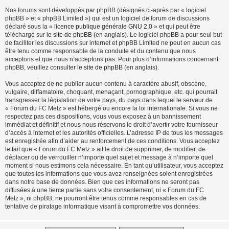
Nos forums sont développés par phpBB (désignés ci-après par « logiciel
phpBB » et « phpBB Limited ») qui est un logiciel de forum de discussions
déclaré sous la «
licence publique générale GNU 2.0
» et qui peut être
téléchargé sur
le site de phpBB
(en anglais). Le logiciel phpBB a pour seul but
de faciliter les discussions sur internet et phpBB Limited ne peut en aucun cas
être tenu comme responsable de la conduite et du contenu que nous
acceptons et que nous n’acceptons pas. Pour plus d’informations concernant
phpBB, veuillez consulter
le site de phpBB
(en anglais).
Vous acceptez de ne publier aucun contenu à caractère abusif, obscène,
vulgaire, diffamatoire, choquant, menaçant, pornographique, etc. qui pourrait
transgresser la législation de votre pays, du pays dans lequel le serveur de
« Forum du FC Metz » est hébergé ou encore la loi internationale. Si vous ne
respectez pas ces dispositions, vous vous exposez à un bannissement
immédiat et définitif et nous nous réservons le droit d’avertir votre fournisseur
d’accès à internet et les autorités officielles. L’adresse IP de tous les messages
est enregistrée afin d’aider au renforcement de ces conditions. Vous acceptez
le fait que « Forum du FC Metz » ait le droit de supprimer, de modifier, de
déplacer ou de verrouiller n’importe quel sujet et message à n’importe quel
moment si nous estimons cela nécessaire. En tant qu’utilisateur, vous acceptez
que toutes les informations que vous avez renseignées soient enregistrées
dans notre base de données. Bien que ces informations ne seront pas
diffusées à une tierce partie sans votre consentement, ni « Forum du FC
Metz », ni phpBB, ne pourront être tenus comme responsables en cas de
tentative de piratage informatique visant à compromettre vos données.