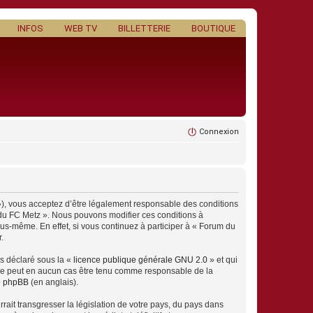
INFOS
WEB TV
BILLETTERIE
BOUTIQUE
Connexion
»), vous acceptez d’être légalement responsable des conditions
m du FC Metz ». Nous pouvons modifier ces conditions à
us-même. En effet, si vous continuez à participer à « Forum du
.
ns déclaré sous la «
licence publique générale GNU 2.0
» et qui
ed ne peut en aucun cas être tenu comme responsable de la
de phpBB
(en anglais).
ait transgresser la législation de votre pays, du pays dans