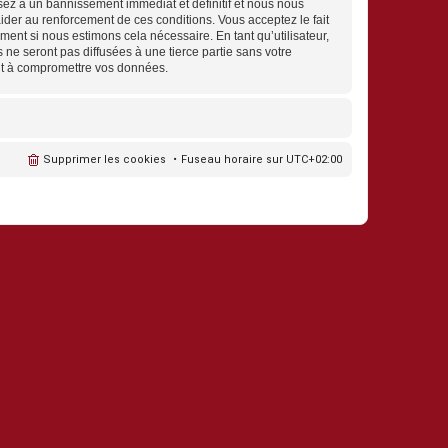
sez à un bannissement immédiat et définitif et nous nous
d’aider au renforcement de ces conditions. Vous acceptez le fait
ment si nous estimons cela nécessaire. En tant qu’utilisateur,
e seront pas diffusées à une tierce partie sans votre
nt à compromettre vos données.
Supprimer les cookies
Fuseau horaire sur
UTC+02:00