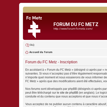
FORUM DU FC METZ
http://www.forum-fcmetz.com/
FAQ
Accueil du forum
Forum du FC Metz - Inscription
En accédant à « Forum du FC Metz » (désigné ci-après par « no
suivantes. Si vous n’acceptez pas d’être légalement responsabl
n’importe quel moment et nous essaierons de vous informer de c
FC Metz » après que des modifications aient été effectuées, vo
Nos forums sont développés par phpBB (désignés ci-après par «
peut être téléchargé sur
le site de phpBB
(en anglais). Le logic
conduite et du contenu que nous acceptons et que nous n’acce
Vous acceptez de ne publier aucun contenu à caractère abusif, 