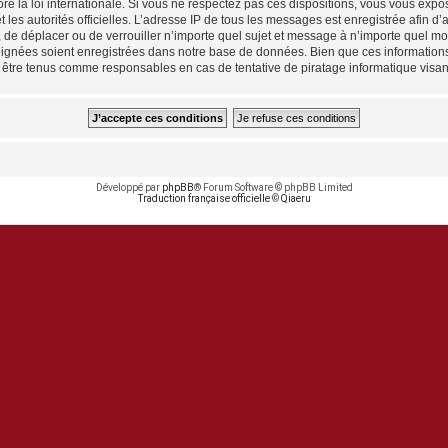
e la loi internationale. Si vous ne respectez pas ces dispositions, vous vous expo
 et les autorités officielles. L’adresse IP de tous les messages est enregistrée afin 
, de déplacer ou de verrouiller n’importe quel sujet et message à n’importe quel mo
ignées soient enregistrées dans notre base de données. Bien que ces informations n
 être tenus comme responsables en cas de tentative de piratage informatique visa
Développé par
phpBB
® Forum Software © phpBB Limited
Traduction française officielle
©
Qiaeru