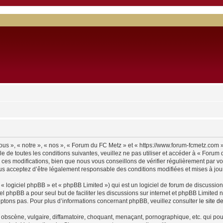
us », « notre », « nos », « Forum du FC Metz » et « https://www.forum-fcmetz.com 
e de toutes les conditions suivantes, veuillez ne pas utiliser et accéder à « Foru
es modifications, bien que nous vous conseillons de vérifier régulièrement par vo
us acceptez d’être légalement responsable des conditions modifiées et mises à jour
 logiciel phpBB » et « phpBB Limited ») qui est un logiciel de forum de discussio
iel phpBB a pour seul but de faciliter les discussions sur internet et phpBB Limit
ptons pas. Pour plus d’informations concernant phpBB, veuillez consulter
le site 
obscène, vulgaire, diffamatoire, choquant, menaçant, pornographique, etc. qui pourr