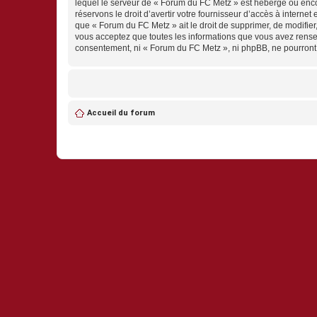
lequel le serveur de « Forum du FC Metz » est hébergé ou encor
réservons le droit d’avertir votre fournisseur d’accès à internet
que « Forum du FC Metz » ait le droit de supprimer, de modifier
vous acceptez que toutes les informations que vous avez rense
consentement, ni « Forum du FC Metz », ni phpBB, ne pourront
Accueil du forum