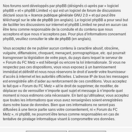
Nos forums sont développés par phpBB (désignés ci-après par « logiciel
phpBB » et « phpBB Limited ») qui est un logiciel de forum de discussions
déclaré sous la «
licence publique générale GNU 2.0
» et qui peut être
téléchargé sur
le site de phpBB
(en anglais). Le logiciel phpBB a pour seul but
de faciliter les discussions sur internet et phpBB Limited ne peut en aucun cas
être tenu comme responsable de la conduite et du contenu que nous
acceptons et que nous n’acceptons pas. Pour plus d’informations concernant
phpBB, veuillez consulter
le site de phpBB
(en anglais).
Vous acceptez de ne publier aucun contenu à caractère abusif, obscène,
vulgaire, diffamatoire, choquant, menaçant, pornographique, etc. qui pourrait
transgresser la législation de votre pays, du pays dans lequel le serveur de
« Forum du FC Metz » est hébergé ou encore la loi internationale. Si vous ne
respectez pas ces dispositions, vous vous exposez à un bannissement
immédiat et définitif et nous nous réservons le droit d’avertir votre fournisseur
d’accès à internet et les autorités officielles. L’adresse IP de tous les messages
est enregistrée afin d’aider au renforcement de ces conditions. Vous acceptez
le fait que « Forum du FC Metz » ait le droit de supprimer, de modifier, de
déplacer ou de verrouiller n’importe quel sujet et message à n’importe quel
moment si nous estimons cela nécessaire. En tant qu’utilisateur, vous acceptez
que toutes les informations que vous avez renseignées soient enregistrées
dans notre base de données. Bien que ces informations ne seront pas
diffusées à une tierce partie sans votre consentement, ni « Forum du FC
Metz », ni phpBB, ne pourront être tenus comme responsables en cas de
tentative de piratage informatique visant à compromettre vos données.