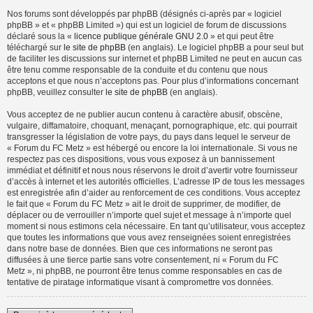
Nos forums sont développés par phpBB (désignés ci-après par « logiciel
phpBB » et « phpBB Limited ») qui est un logiciel de forum de discussions
déclaré sous la «
licence publique générale GNU 2.0
» et qui peut être
téléchargé sur
le site de phpBB
(en anglais). Le logiciel phpBB a pour seul but
de faciliter les discussions sur internet et phpBB Limited ne peut en aucun cas
être tenu comme responsable de la conduite et du contenu que nous
acceptons et que nous n’acceptons pas. Pour plus d’informations concernant
phpBB, veuillez consulter
le site de phpBB
(en anglais).
Vous acceptez de ne publier aucun contenu à caractère abusif, obscène,
vulgaire, diffamatoire, choquant, menaçant, pornographique, etc. qui pourrait
transgresser la législation de votre pays, du pays dans lequel le serveur de
« Forum du FC Metz » est hébergé ou encore la loi internationale. Si vous ne
respectez pas ces dispositions, vous vous exposez à un bannissement
immédiat et définitif et nous nous réservons le droit d’avertir votre fournisseur
d’accès à internet et les autorités officielles. L’adresse IP de tous les messages
est enregistrée afin d’aider au renforcement de ces conditions. Vous acceptez
le fait que « Forum du FC Metz » ait le droit de supprimer, de modifier, de
déplacer ou de verrouiller n’importe quel sujet et message à n’importe quel
moment si nous estimons cela nécessaire. En tant qu’utilisateur, vous acceptez
que toutes les informations que vous avez renseignées soient enregistrées
dans notre base de données. Bien que ces informations ne seront pas
diffusées à une tierce partie sans votre consentement, ni « Forum du FC
Metz », ni phpBB, ne pourront être tenus comme responsables en cas de
tentative de piratage informatique visant à compromettre vos données.