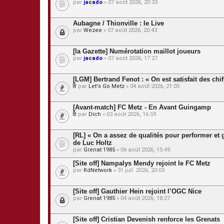
s
par
jacado
» 07 août 2026, 20:33
Aubagne / Thionville : le Live
par
Wezee
» 07 août 2026, 20:43
[la Gazette] Numérotation maillot joueurs
par
jacado
» 07 août 2026, 17:27
[LGM] Bertrand Fenot : « On est satisfait des chi
par
Let's Go Metz
» 04 août 2026, 21:05
P
i
è
[Avant-match] FC Metz - En Avant Guingamp
c
par
Dich
» 03 août 2026, 16:59
e
P
s
i
j
è
[RL] « On a assez de qualités pour performer et g
o
c
de Luc Holtz
i
e
par
n
Grenat 1985
» 06 août 2026, 15:49
s
t
j
[Site off] Nampalys Mendy rejoint le FC Metz
e
o
s
par
RdNetwork
» 31 juil. 2026, 20:03
i
n
t
[Site off] Gauthier Hein rejoint l’OGC Nice
e
s
par
Grenat 1985
» 04 août 2026, 18:27
[Site off] Cristian Devenish renforce les Grenats