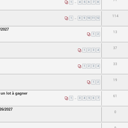
71
1
…
4
5
6
7
8
114
1
…
8
9
10
11
12
6/2027
13
1
2
37
1
2
3
4
33
1
2
3
4
19
1
2
n lot à gagner
61
1
…
3
4
5
6
7
026/2027
0