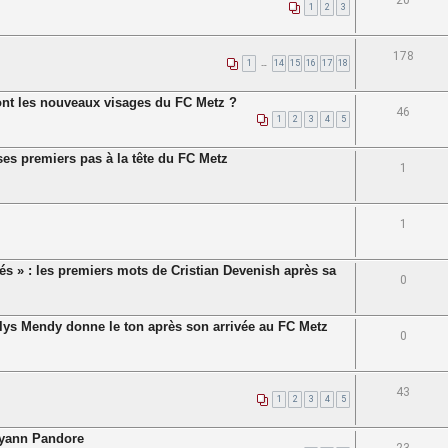
20
1
2
3
178
1
…
14
15
16
17
18
nt les nouveaux visages du FC Metz ?
46
1
2
3
4
5
 ses premiers pas à la tête du FC Metz
1
1
més » : les premiers mots de Cristian Devenish après sa
0
palys Mendy donne le ton après son arrivée au FC Metz
0
43
1
2
3
4
5
ahyann Pandore