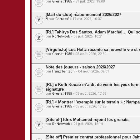
par
Grenat 1985
» 31 juil. 2026, 19:08
[Mail du club] réabonnement 2026/2027
par
Carrass'
» 17 avr. 2026, 10:37
P
i
è
[RL] Tahirys Dos Santos, Adam Marchal… Qui so
c
par
RdNetwork
» 06 juil. 2026, 10:21
e
s
j
[Virgule.lu] Luc Holtz raconte sa nouvelle vie et
o
par
Grenat 1985
» 05 août 2026, 22:30
i
n
t
Note des joueurs - saison 2026/2027
e
s
par
franz fentsch
» 04 août 2026, 09:01
[RL] « Koffi Kouao m’a dit de venir les yeux fer
signature
par
Grenat 1985
» 05 août 2026, 17:36
[RL] « Montrer l’exemple sur le terrain » : Nam
par
Grenat 1985
» 05 août 2026, 17:28
[Site off] Idris Mohamed rejoint les grenats
par
RdNetwork
» 24 juil. 2026, 16:14
[Site off] Premier contrat professionnel pour J