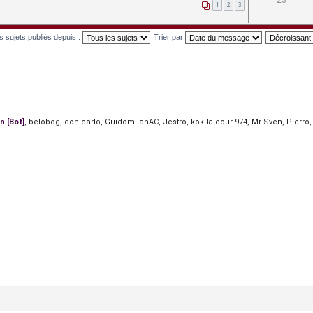
23
1
2
3
es sujets publiés depuis :
Trier par
 [Bot]
,
belobog
,
don-carlo
,
GuidomilanAC
,
Jestro
,
kok la cour 974
,
Mr Sven
,
Pierro