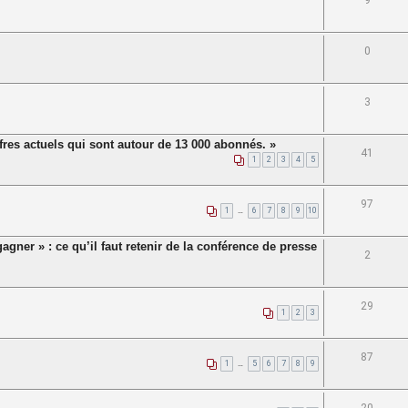
9
0
3
ffres actuels qui sont autour de 13 000 abonnés. »
41
1
2
3
4
5
97
1
…
6
7
8
9
10
agner » : ce qu’il faut retenir de la conférence de presse
2
29
1
2
3
87
1
…
5
6
7
8
9