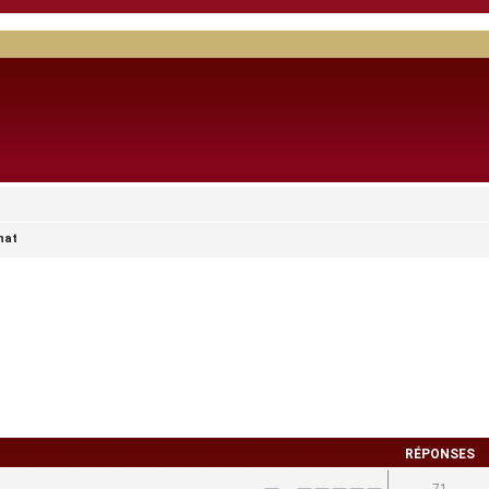
nat
RÉPONSES