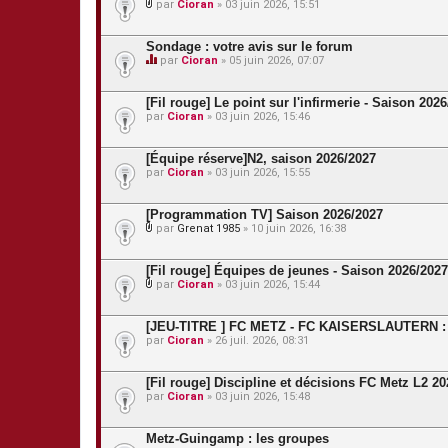
par
Cioran
» 03 juin 2026, 15:51
P
i
è
Sondage : votre avis sur le forum
c
par
Cioran
» 05 juin 2026, 07:07
e
C
s
e
j
s
[Fil rouge] Le point sur l'infirmerie - Saison 202
o
u
par
Cioran
» 03 juin 2026, 15:46
i
j
n
e
t
t
[Équipe réserve]N2, saison 2026/2027
e
c
s
par
Cioran
» 03 juin 2026, 15:55
o
n
t
[Programmation TV] Saison 2026/2027
i
e
par
Grenat 1985
» 10 juin 2026, 16:38
P
n
i
t
è
u
[Fil rouge] Équipes de jeunes - Saison 2026/2027
c
n
par
Cioran
» 03 juin 2026, 15:44
e
s
P
s
o
i
j
n
è
[JEU-TITRE ] FC METZ - FC KAISERSLAUTERN : u
o
d
c
par
Cioran
» 26 juil. 2026, 08:31
i
a
e
n
g
s
t
e
j
[Fil rouge] Discipline et décisions FC Metz L2 2
e
.
o
s
par
Cioran
» 03 juin 2026, 15:48
i
n
t
Metz-Guingamp : les groupes
e