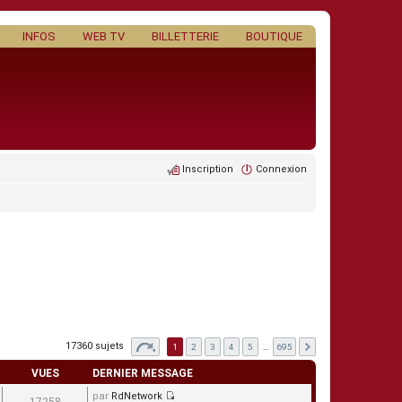
INFOS
WEB TV
BILLETTERIE
BOUTIQUE
Inscription
Connexion
17360 sujets
1
2
3
4
5
…
695
VUES
DERNIER MESSAGE
par
RdNetwork