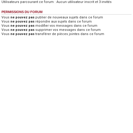
Utilisateurs parcourant ce forum : Aucun utilisateur inscrit et 3 invités
PERMISSIONS DU FORUM
Vous
ne pouvez pas
publier de nouveaux sujets dans ce forum
Vous
ne pouvez pas
répondre aux sujets dans ce forum
Vous
ne pouvez pas
modifier vos messages dans ce forum
Vous
ne pouvez pas
supprimer vos messages dans ce forum
Vous
ne pouvez pas
transférer de pièces jointes dans ce forum