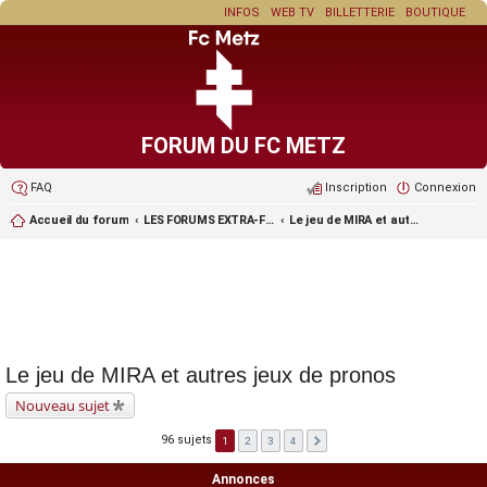
INFOS
WEB TV
BILLETTERIE
BOUTIQUE
FORUM DU FC METZ
FAQ
Inscription
Connexion
Accueil du forum
LES FORUMS EXTRA-FOOT ET LES JEUX
Le jeu de MIRA et autres jeux de pronos
Le jeu de MIRA et autres jeux de pronos
Nouveau sujet
96 sujets
1
2
3
4
Annonces