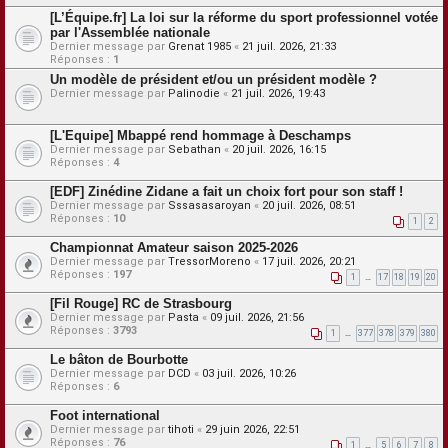
[L’Équipe.fr] La loi sur la réforme du sport professionnel votée
par l'Assemblée nationale
Dernier message par
Grenat 1985
«
21 juil. 2026, 21:33
Réponses :
1
Un modèle de président et/ou un président modèle ?
Dernier message par
Palinodie
«
21 juil. 2026, 19:43
[L'Equipe] Mbappé rend hommage à Deschamps
Dernier message par
Sebathan
«
20 juil. 2026, 16:15
Réponses :
4
[EDF] Zinédine Zidane a fait un choix fort pour son staff !
Dernier message par
Sssasasaroyan
«
20 juil. 2026, 08:51
Réponses :
10
1
2
Championnat Amateur saison 2025-2026
Dernier message par
TressorMoreno
«
17 juil. 2026, 20:21
Réponses :
197
1
…
17
18
19
20
[Fil Rouge] RC de Strasbourg
Dernier message par
Pasta
«
09 juil. 2026, 21:56
Réponses :
3793
1
…
377
378
379
380
Le bâton de Bourbotte
Dernier message par
DCD
«
03 juil. 2026, 10:26
Réponses :
6
Foot international
Dernier message par
tihoti
«
29 juin 2026, 22:51
Réponses :
76
1
…
5
6
7
8