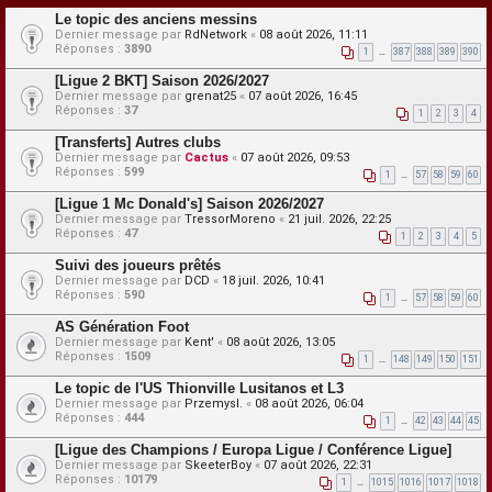
Le topic des anciens messins
Dernier message par
RdNetwork
«
08 août 2026, 11:11
Réponses :
3890
1
…
387
388
389
390
[Ligue 2 BKT] Saison 2026/2027
Dernier message par
grenat25
«
07 août 2026, 16:45
Réponses :
37
1
2
3
4
[Transferts] Autres clubs
Dernier message par
Cactus
«
07 août 2026, 09:53
Réponses :
599
1
…
57
58
59
60
[Ligue 1 Mc Donald's] Saison 2026/2027
Dernier message par
TressorMoreno
«
21 juil. 2026, 22:25
Réponses :
47
1
2
3
4
5
Suivi des joueurs prêtés
Dernier message par
DCD
«
18 juil. 2026, 10:41
Réponses :
590
1
…
57
58
59
60
AS Génération Foot
Dernier message par
Kent'
«
08 août 2026, 13:05
Réponses :
1509
1
…
148
149
150
151
Le topic de l'US Thionville Lusitanos et L3
Dernier message par
Przemysl.
«
08 août 2026, 06:04
Réponses :
444
1
…
42
43
44
45
[Ligue des Champions / Europa Ligue / Conférence Ligue]
Dernier message par
SkeeterBoy
«
07 août 2026, 22:31
Réponses :
10179
1
…
1015
1016
1017
1018