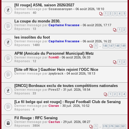
[fil rouge] ASNL saison 2026/2027
Dernier message par
Sssasasaroyan
«
06 août 2026, 18:10
Réponses :
40
1
2
3
4
5
La coupe du monde 2030.
Dernier message par
Capitaine Fracasse
«
06 août 2026, 17:17
Réponses :
13
1
2
les insolites du foot
Dernier message par
Capitaine Fracasse
«
06 août 2026, 16:22
Réponses :
1480
1
…
146
147
148
149
APM (Amicale du Personnel Municipal) Metz
Dernier message par
fcm60
«
06 août 2026, 06:33
Réponses :
12
1
2
[Site off Nice ] Gauthier Hein rejoint l'OGC Nice
Dernier message par
zyxybrack
«
04 août 2026, 18:13
[DNCG] Bordeaux exclu de toutes compétitions nationales
Dernier message par
Pires57
«
31 juil. 2026, 18:54
Réponses :
33
1
2
3
4
[Le fil belge qui est rouge] : Royal Football Club de Seraing
Dernier message par
Cioran
«
30 juil. 2026, 10:52
Réponses :
4
Fil Rouge : RFC Seraing
Dernier message par
Cactus
«
29 juil. 2026, 08:27
Réponses :
3804
1
…
378
379
380
381