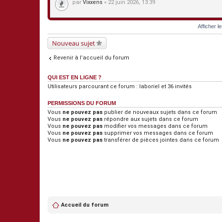
s
par
Vixxens
» 22 juin 2026, 13:39
e
s
j
o
Afficher l
i
n
Nouveau sujet
t
e
s
Revenir à l’accueil du forum
QUI EST EN LIGNE ?
Utilisateurs parcourant ce forum :
laboriel
et 36 invités
PERMISSIONS DU FORUM
Vous
ne pouvez pas
publier de nouveaux sujets dans ce forum
Vous
ne pouvez pas
répondre aux sujets dans ce forum
Vous
ne pouvez pas
modifier vos messages dans ce forum
Vous
ne pouvez pas
supprimer vos messages dans ce forum
Vous
ne pouvez pas
transférer de pièces jointes dans ce forum
Accueil du forum