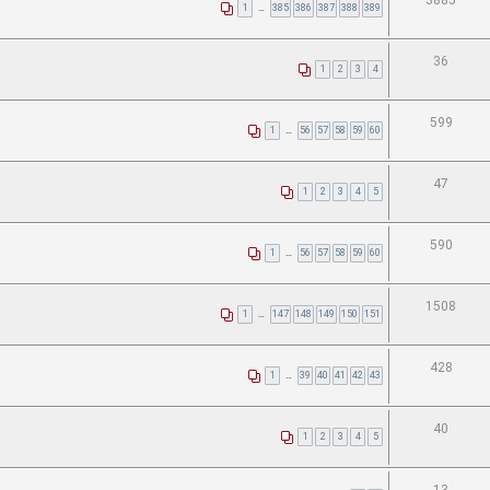
3885
1
…
385
386
387
388
389
36
1
2
3
4
599
1
…
56
57
58
59
60
47
1
2
3
4
5
590
1
…
56
57
58
59
60
1508
1
…
147
148
149
150
151
428
1
…
39
40
41
42
43
40
1
2
3
4
5