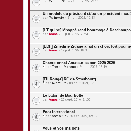
par
Grenat 1985
» 29 juin 2026, 22:56
e
s
j
Un modèle de président et/ou un président modè
o
par
Palinodie
» 21 juil. 2026, 19:43
i
n
t
[L'Equipe] Mbappé rend hommage à Deschamps
e
s
par
Amos
» 18 juil. 2026, 21:51
[EDF] Zinédine Zidane a fait un choix fort pour so
par
Amos
» 17 juil. 2026, 18:35
Championnat Amateur saison 2025-2026
par
TressorMoreno
» 24 juil. 2025, 16:49
P
i
è
[Fil Rouge] RC de Strasbourg
c
par
Aventurix
» 08 août 2021, 17:01
e
P
s
i
j
è
Le bâton de Bourbotte
o
c
par
Amos
» 20 sept. 2016, 21:00
i
e
n
s
t
j
Foot international
e
o
s
par
patrick57
» 20 oct. 2023, 09:05
i
P
n
i
t
è
Vous et vos maillots
e
c