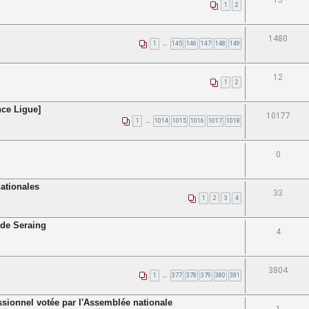
13
1
2
1480
1
…
145
146
147
148
149
12
1
2
ce Ligue]
10177
1
…
1014
1015
1016
1017
1018
0
ationales
33
1
2
3
4
b de Seraing
4
3804
1
…
377
378
379
380
381
essionnel votée par l'Assemblée nationale