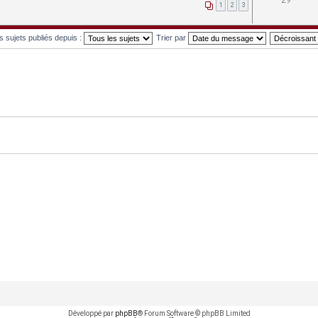
29
1
2
3
es sujets publiés depuis :
Trier par
Développé par
phpBB
® Forum Software © phpBB Limited