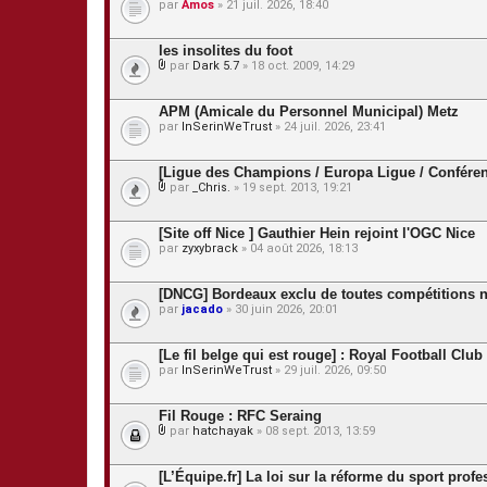
s
par
Amos
» 21 juil. 2026, 18:40
i
n
t
les insolites du foot
e
s
par
Dark 5.7
» 18 oct. 2009, 14:29
P
i
è
APM (Amicale du Personnel Municipal) Metz
c
par
InSerinWeTrust
» 24 juil. 2026, 23:41
e
s
j
[Ligue des Champions / Europa Ligue / Conféren
o
par
_Chris.
» 19 sept. 2013, 19:21
i
P
n
i
t
è
[Site off Nice ] Gauthier Hein rejoint l'OGC Nice
e
c
s
par
zyxybrack
» 04 août 2026, 18:13
e
s
j
[DNCG] Bordeaux exclu de toutes compétitions n
o
par
jacado
» 30 juin 2026, 20:01
i
n
t
[Le fil belge qui est rouge] : Royal Football Clu
e
s
par
InSerinWeTrust
» 29 juil. 2026, 09:50
Fil Rouge : RFC Seraing
par
hatchayak
» 08 sept. 2013, 13:59
P
i
è
[L’Équipe.fr] La loi sur la réforme du sport prof
c