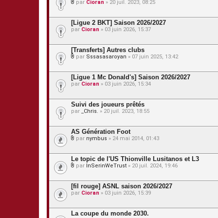
par
Cioran
» 20 juil. 2023, 08:25
P
i
è
[Ligue 2 BKT] Saison 2026/2027
c
par
Cioran
» 03 juin 2026, 15:37
e
s
j
[Transferts] Autres clubs
o
par
Sssasasaroyan
» 07 juin 2025, 13:42
i
P
n
i
t
è
[Ligue 1 Mc Donald's] Saison 2026/2027
e
c
s
par
Cioran
» 03 juin 2026, 15:34
e
s
j
Suivi des joueurs prêtés
o
par
_Chris.
» 20 juil. 2023, 18:55
i
n
t
AS Génération Foot
e
s
par
nymbus
» 24 mai 2014, 01:43
P
i
è
Le topic de l'US Thionville Lusitanos et L3
c
par
InSerinWeTrust
» 20 juil. 2024, 19:46
e
P
s
i
j
è
[fil rouge] ASNL saison 2026/2027
o
c
par
Cioran
» 03 juin 2026, 15:39
i
e
n
s
t
j
La coupe du monde 2030.
e
o