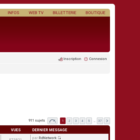
INFOS
WEB TV
BILLETTERIE
BOUTIQUE
Inscription
Connexion
911 sujets
1
2
3
4
5
…
37
VUES
DERNIER MESSAGE
par
RdNetwork