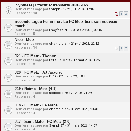
[Synthèse] Effectif et transferts 2026/2027
Dernier message par
Symph57
«
28 juil. 2026, 17:02
Réponses :
10
1
2
Seconde Ligue Féminine : Le FC Metz tient son nouveau
coach !
Dernier message par
Encyfoot57L1
«
03 août 2026, 09:46
Réponses :
5
Nice - Metz
Dernier message par
champ d'or
«
24 mai 2026, 22:42
Réponses :
14
1
2
J21 - FC Metz - Thonon
Dernier message par
Let's Go Metz
«
17 mai 2026, 19:53
Réponses :
6
J20 - FC Metz - AJ Auxerre
Dernier message par
DCD
«
02 mai 2026, 18:48
Réponses :
4
J19 : Reims - Metz (4-1)
Dernier message par
sogood
«
26 avr. 2026, 21:29
Réponses :
4
J18 - FC Metz - Le Mans
Dernier message par
champ d'or
«
05 avr. 2026, 20:40
Réponses :
4
J17 - Saint-Malo - FC Metz (2-0)
Dernier message par
Symph57
«
31 mars 2026, 14:37
Réponses :
4