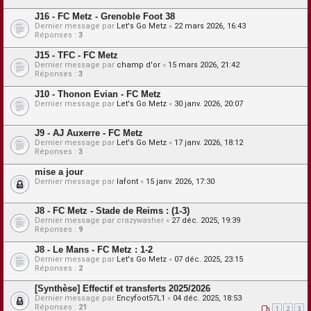
J16 - FC Metz - Grenoble Foot 38
Dernier message par
Let's Go Metz
«
22 mars 2026, 16:43
Réponses :
3
J15 - TFC - FC Metz
Dernier message par
champ d'or
«
15 mars 2026, 21:42
Réponses :
3
J10 - Thonon Evian - FC Metz
Dernier message par
Let's Go Metz
«
30 janv. 2026, 20:07
J9 - AJ Auxerre - FC Metz
Dernier message par
Let's Go Metz
«
17 janv. 2026, 18:12
Réponses :
3
mise a jour
Dernier message par
lafont
«
15 janv. 2026, 17:30
J8 - FC Metz - Stade de Reims : (1-3)
Dernier message par
crazywasher
«
27 déc. 2025, 19:39
Réponses :
9
J8 - Le Mans - FC Metz : 1-2
Dernier message par
Let's Go Metz
«
07 déc. 2025, 23:15
Réponses :
2
[Synthèse] Effectif et transferts 2025/2026
Dernier message par
Encyfoot57L1
«
04 déc. 2025, 18:53
Réponses :
21
1
2
3