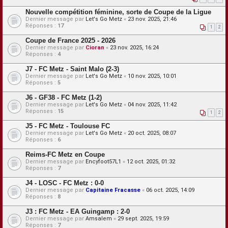
Nouvelle compétition féminine, sorte de Coupe de la Ligue
Dernier message par
Let's Go Metz
«
23 nov. 2025, 21:46
Réponses :
17
1
2
Coupe de France 2025 - 2026
Dernier message par
Cioran
«
23 nov. 2025, 16:24
Réponses :
4
J7 - FC Metz - Saint Malo (2-3)
Dernier message par
Let's Go Metz
«
10 nov. 2025, 10:01
Réponses :
5
J6 - GF38 - FC Metz (1-2)
Dernier message par
Let's Go Metz
«
04 nov. 2025, 11:42
Réponses :
15
1
2
J5 - FC Metz - Toulouse FC
Dernier message par
Let's Go Metz
«
20 oct. 2025, 08:07
Réponses :
6
Reims-FC Metz en Coupe
Dernier message par
Encyfoot57L1
«
12 oct. 2025, 01:32
Réponses :
7
J4 - LOSC - FC Metz : 0-0
Dernier message par
Capitaine Fracasse
«
06 oct. 2025, 14:09
Réponses :
8
J3 : FC Metz - EA Guingamp : 2-0
Dernier message par
Amsalem
«
29 sept. 2025, 19:59
Réponses :
7