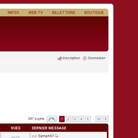
INFOS
WEB TV
BILLETTERIE
BOUTIQUE
Inscription
Connexion
247 sujets
1
2
3
4
5
…
10
VUES
DERNIER MESSAGE
par
Symph57