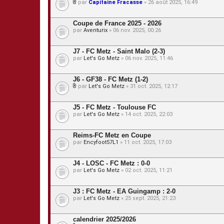
par
Capitaine Fracasse
» 26 août 2025, 16:49
e
P
s
i
j
è
Coupe de France 2025 - 2026
o
c
par
Aventurix
» 06 nov. 2025, 00:26
i
e
n
s
t
j
J7 - FC Metz - Saint Malo (2-3)
e
o
s
par
Let's Go Metz
» 06 nov. 2025, 11:46
i
n
t
J6 - GF38 - FC Metz (1-2)
e
s
par
Let's Go Metz
» 31 oct. 2025, 12:17
P
i
è
J5 - FC Metz - Toulouse FC
c
par
Let's Go Metz
» 14 oct. 2025, 22:03
e
s
j
Reims-FC Metz en Coupe
o
par
Encyfoot57L1
» 11 oct. 2025, 17:03
i
n
t
J4 - LOSC - FC Metz : 0-0
e
s
par
Let's Go Metz
» 02 oct. 2025, 11:21
J3 : FC Metz - EA Guingamp : 2-0
par
Let's Go Metz
» 25 sept. 2025, 21:23
calendrier 2025/2026