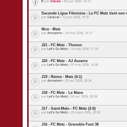
par
Cioran
» 03 juin 2026, 16:12
P
i
è
Seconde Ligue Féminine : Le FC Metz tient son 
c
par
Caracal
» 12 juin 2026, 18:37
e
s
j
Nice - Metz
o
par
Amsalem
» 24 mai 2026, 16:17
i
n
t
J21 - FC Metz - Thonon
e
s
par
Let's Go Metz
» 16 mai 2026, 11:32
J20 - FC Metz - AJ Auxerre
par
Let's Go Metz
» 01 mai 2026, 16:30
J19 : Reims - Metz (4-1)
par
Amsalem
» 25 avr. 2026, 20:34
J18 - FC Metz - Le Mans
par
Let's Go Metz
» 02 avr. 2026, 20:34
J17 - Saint-Malo - FC Metz (2-0)
par
Let's Go Metz
» 29 mars 2026, 22:03
J16 - FC Metz - Grenoble Foot 38