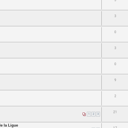
3
3
0
3
0
9
2
21
1
2
3
e la Ligue