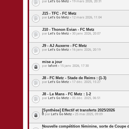
par
Let's Go Metz
» 19 mars 2026, 20:31
J15 - TFC - FC Metz
par
Let's Go Metz
» 12 mars 2026, 11:04
J10 - Thonon Evian - FC Metz
par
Let's Go Metz
» 30 janv. 2026, 20:07
J9 - AJ Auxerre - FC Metz
par
Let's Go Metz
» 16 janv. 2026, 20:19
mise a jour
par
lafont
» 15 janv. 2026, 17:30
J8 - FC Metz - Stade de Reims : (1-3)
par
Let's Go Metz
» 17 déc. 2025, 15:27
J8 - Le Mans - FC Metz : 1-2
par
Let's Go Metz
» 05 déc. 2025, 06:51
[Synthèse] Effectif et transferts 2025/2026
par
Let's Go Metz
» 25 mai 2025, 09:09
P
i
è
Nouvelle compétition féminine, sorte de Coupe d
c