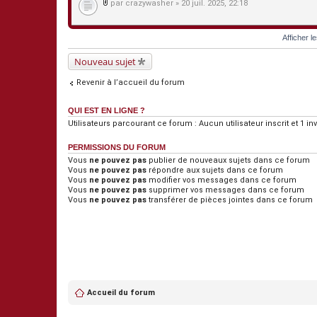
par
crazywasher
» 20 juil. 2025, 22:18
P
i
è
Afficher l
c
e
s
Nouveau sujet
j
o
Revenir à l’accueil du forum
i
n
t
QUI EST EN LIGNE ?
e
s
Utilisateurs parcourant ce forum : Aucun utilisateur inscrit et 1 inv
PERMISSIONS DU FORUM
Vous
ne pouvez pas
publier de nouveaux sujets dans ce forum
Vous
ne pouvez pas
répondre aux sujets dans ce forum
Vous
ne pouvez pas
modifier vos messages dans ce forum
Vous
ne pouvez pas
supprimer vos messages dans ce forum
Vous
ne pouvez pas
transférer de pièces jointes dans ce forum
Accueil du forum