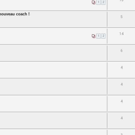
10
1
2
nouveau coach !
5
14
1
2
6
4
4
4
4