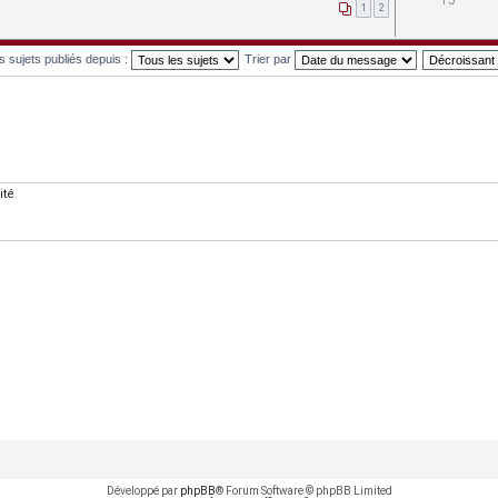
15
1
2
es sujets publiés depuis :
Trier par
ité
Développé par
phpBB
® Forum Software © phpBB Limited