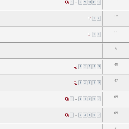
117
1
…
8
9
10
11
12
12
1
2
11
1
2
6
48
1
2
3
4
5
47
1
2
3
4
5
69
1
…
3
4
5
6
7
69
1
…
3
4
5
6
7