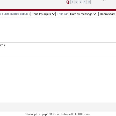
41
1
2
3
4
5
es sujets publiés depuis :
Trier par
ités
Développé par
phpBB
® Forum Software © phpBB Limited