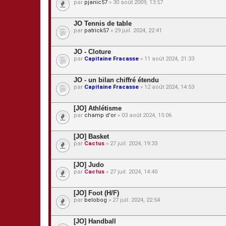
par
pjanic57
» 30 août 2009, 13:57
i
n
t
JO Tennis de table
e
s
par
patrick57
» 29 juil. 2024, 22:41
JO - Cloture
par
Capitaine Fracasse
» 11 août 2024, 21:33
JO - un bilan chiffré étendu
par
Capitaine Fracasse
» 12 août 2024, 14:53
[JO] Athlétisme
par
champ d'or
» 03 août 2024, 15:06
[JO] Basket
par
Cactus
» 27 juil. 2024, 19:33
[JO] Judo
par
Cactus
» 27 juil. 2024, 14:40
[JO] Foot (H/F)
par
belobog
» 27 juil. 2024, 22:54
[JO] Handball