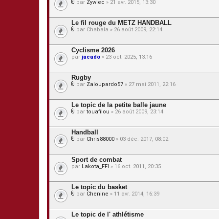
par
Zywiec
» 21 avr. 2015, 13:30
P
i
è
Le fil rouge du METZ HANDBALL
c
par
Chabala
» 26 août 2009, 22:14
e
P
s
i
j
è
Cyclisme 2026
o
c
par
jacado
» 23 oct. 2025, 13:16
i
e
n
s
t
j
Rugby
e
o
s
par
Zaloupardo57
» 27 mai 2011, 22:16
i
P
n
i
t
è
Le topic de la petite balle jaune
e
c
s
par
touafilou
» 26 août 2009, 23:14
e
P
s
i
j
è
Handball
o
c
par
Chris88000
» 03 déc. 2017, 08:02
i
e
P
n
s
i
t
j
è
Sport de combat
e
o
c
s
par
Lakota_FFI
» 16 oct. 2011, 20:35
i
e
n
s
t
j
Le topic du basket
e
o
s
par
Chenine
» 11 avr. 2014, 16:39
i
P
n
i
t
è
Le topic de l' athlétisme
e
c