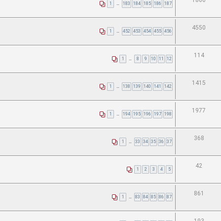
1866
1
…
183
184
185
186
187
4550
1
…
452
453
454
455
456
114
1
…
8
9
10
11
12
1415
1
…
138
139
140
141
142
1977
1
…
194
195
196
197
198
368
1
…
33
34
35
36
37
42
1
2
3
4
5
861
1
…
83
84
85
86
87