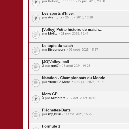
s
par
Robert_Bidochon
» 27 juil. 2010, 23:58
e
s
j
Les sports d'hiver
o
par
Aventurix
» 26 nov. 2018, 13:28
i
n
t
[Volley] Petite histoire de match…
e
s
par
Molito
» 21 nov. 2025, 15:41
Le topic du catch -
par
Bisounours
» 09 sept. 2025, 15:57
[JO]Volley- ball
par
gg67
» 05 août 2024, 19:28
P
i
è
Natation - Championnats du Monde
c
par
Vieux CA Messin
» 30 juil. 2025, 15:14
e
s
j
Moto GP
o
par
MisterKro
» 12 oct. 2009, 15:43
i
P
n
i
t
è
Fléchettes-Darts
e
c
s
par
my_keul
» 11 févr. 2025, 16:25
e
s
j
Formule 1
o