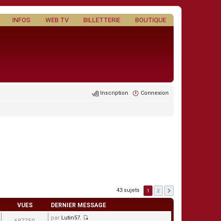
INFOS
WEB TV
BILLETTERIE
BOUTIQUE
Inscription
Connexion
43 sujets
1
2
VUES
DERNIER MESSAGE
par
Lutin57.