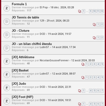
Formule 1
Dernier message par
El Pop
«
18 déc. 2024, 03:28
Réponses :
117
1
…
9
10
11
12
JO Tennis de table
Dernier message par
129
«
29 oct. 2024, 08:23
Réponses :
12
1
2
JO - Cloture
Dernier message par
DCD
«
19 août 2024, 19:57
Réponses :
11
1
2
JO - un bilan chiffré étendu
Dernier message par
Lutin57.
«
14 août 2024, 17:34
Réponses :
6
[JO] Athlétisme
Dernier message par
NicolasGousseForever
«
12 août 2024, 20:03
Réponses :
48
1
2
3
4
5
[JO] Basket
Dernier message par
Lutin57.
«
12 août 2024, 08:07
Réponses :
47
1
2
3
4
5
[JO] Judo
Dernier message par
DCD
«
10 août 2024, 22:31
Réponses :
69
1
…
4
5
6
7
[JO] Foot (H/F)
Dernier message par
DCD
«
10 août 2024, 18:51
Réponses :
69
1
…
4
5
6
7