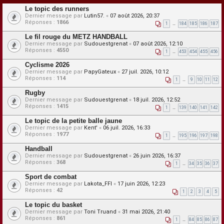
Le topic des runners
Dernier message par
Lutin57.
«
07 août 2026, 20:37
Réponses :
1866
1
…
184
185
186
187
Le fil rouge du METZ HANDBALL
Dernier message par
Sudouestgrenat
«
07 août 2026, 12:10
Réponses :
4550
1
…
453
454
455
456
Cyclisme 2026
Dernier message par
PapyGateux
«
27 juil. 2026, 10:12
Réponses :
114
1
…
9
10
11
12
Rugby
Dernier message par
Sudouestgrenat
«
18 juil. 2026, 12:52
Réponses :
1415
1
…
139
140
141
142
Le topic de la petite balle jaune
Dernier message par
Kent'
«
06 juil. 2026, 16:33
Réponses :
1977
1
…
195
196
197
198
Handball
Dernier message par
Sudouestgrenat
«
26 juin 2026, 16:37
Réponses :
368
1
…
34
35
36
37
Sport de combat
Dernier message par
Lakota_FFI
«
17 juin 2026, 12:23
Réponses :
42
1
2
3
4
5
Le topic du basket
Dernier message par
Toni Truand
«
31 mai 2026, 21:40
Réponses :
861
1
…
84
85
86
87