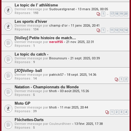
Le topic de l' athlétisme
Dernier message par
Sudouestgrenat
«
13 mars 2026, 00:05
Réponses :
193
1
…
17
18
19
20
Les sports d'hiver
Dernier message par
champ d'or
«
11 janv. 2026, 20:41
Réponses :
134
1
…
11
12
13
14
[Volley] Petite histoire de match…
Dernier message par
nerolf55
«
21 nov. 2025, 22:31
Réponses :
1
Le topic du catch -
Dernier message par
Bisounours
«
21 sept. 2025, 03:39
Réponses :
9
[JO]Volley- ball
Dernier message par
patrick57
«
18 sept. 2025, 14:36
Réponses :
14
1
2
Natation - Championnats du Monde
Dernier message par
tihoti
«
03 août 2025, 15:26
Réponses :
5
Moto GP
Dernier message par
tihoti
«
11 mai 2025, 20:44
Réponses :
39
1
2
3
4
Fléchettes-Darts
Dernier message par
Couleurdhiver
«
13 févr. 2025, 17:38
Réponses :
5