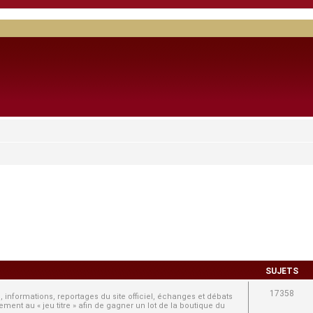
SUJETS
17358
, informations, reportages du site officiel, échanges et débats
ment au « jeu titre » afin de gagner un lot de la boutique du