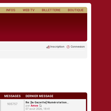
INFOS
WEB TV
BILLETTERIE
BOUTIQUE
Inscription
Connexion
MESSAGES
DERNIER MESSAGE
Re: [la Gazette] Numérotation…
905757
par
Amos
C
07 août 2026, 18:41