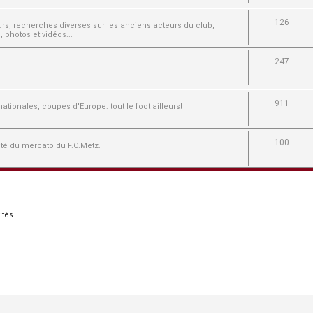
126
ours, recherches diverses sur les anciens acteurs du club,
 photos et vidéos...
247
911
tionales, coupes d'Europe: tout le foot ailleurs!
100
lité du mercato du F.C.Metz.
ités