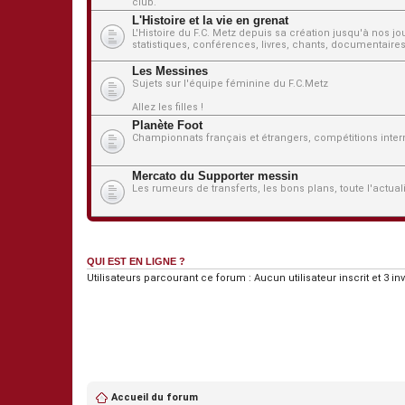
club.
L'Histoire et la vie en grenat
L'Histoire du F.C. Metz depuis sa création jusqu'à nos j
statistiques, conférences, livres, chants, documentaires,
Les Messines
Sujets sur l'équipe féminine du F.C.Metz
Allez les filles !
Planète Foot
Championnats français et étrangers, compétitions interna
Mercato du Supporter messin
Les rumeurs de transferts, les bons plans, toute l'actua
QUI EST EN LIGNE ?
Utilisateurs parcourant ce forum : Aucun utilisateur inscrit et 3 inv
Accueil du forum