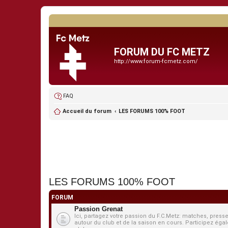
FORUM DU FC METZ
http://www.forum-fcmetz.com/
FAQ
Accueil du forum
LES FORUMS 100% FOOT
LES FORUMS 100% FOOT
FORUM
Passion Grenat
Ici, partagez votre passion du F.C.Metz: matches, presse
autour du club et de la saison en cours. Participez égale