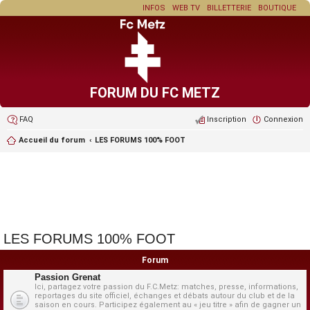
INFOS
WEB TV
BILLETTERIE
BOUTIQUE
FORUM DU FC METZ
FAQ
Inscription
Connexion
Accueil du forum
LES FORUMS 100% FOOT
LES FORUMS 100% FOOT
Forum
Passion Grenat
Ici, partagez votre passion du F.C.Metz: matches, presse, informations,
reportages du site officiel, échanges et débats autour du club et de la
saison en cours. Participez également au « jeu titre » afin de gagner un