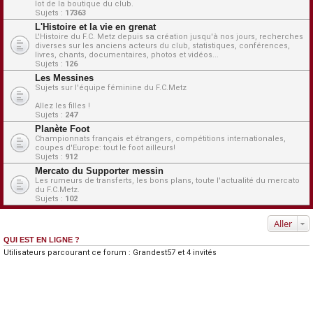
lot de la boutique du club.
Sujets :
17363
L'Histoire et la vie en grenat
L'Histoire du F.C. Metz depuis sa création jusqu'à nos jours, recherches
diverses sur les anciens acteurs du club, statistiques, conférences,
livres, chants, documentaires, photos et vidéos...
Sujets :
126
Les Messines
Sujets sur l'équipe féminine du F.C.Metz
Allez les filles !
Sujets :
247
Planète Foot
Championnats français et étrangers, compétitions internationales,
coupes d'Europe: tout le foot ailleurs!
Sujets :
912
Mercato du Supporter messin
Les rumeurs de transferts, les bons plans, toute l'actualité du mercato
du F.C.Metz.
Sujets :
102
Aller
QUI EST EN LIGNE ?
Utilisateurs parcourant ce forum :
Grandest57
et 4 invités