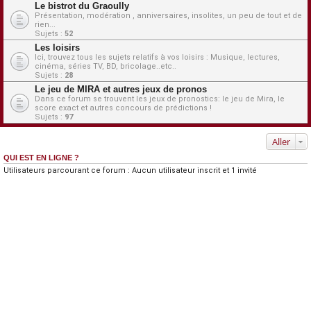
Le bistrot du Graoully
Présentation, modération , anniversaires, insolites, un peu de tout et de
rien...
Sujets :
52
Les loisirs
Ici, trouvez tous les sujets relatifs à vos loisirs : Musique, lectures,
cinéma, séries TV, BD, bricolage..etc..
Sujets :
28
Le jeu de MIRA et autres jeux de pronos
Dans ce forum se trouvent les jeux de pronostics: le jeu de Mira, le
score exact et autres concours de prédictions !
Sujets :
97
Aller
QUI EST EN LIGNE ?
Utilisateurs parcourant ce forum : Aucun utilisateur inscrit et 1 invité