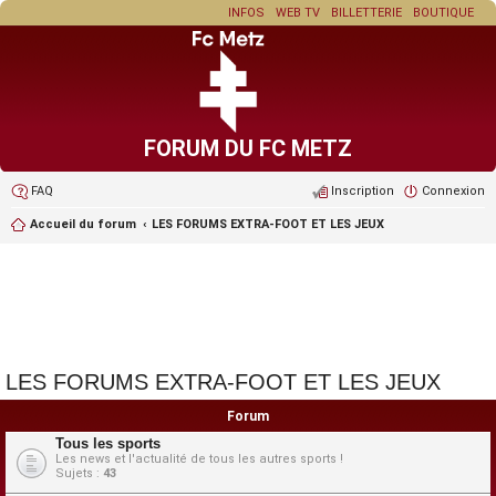
INFOS
WEB TV
BILLETTERIE
BOUTIQUE
FORUM DU FC METZ
FAQ
Inscription
Connexion
Accueil du forum
LES FORUMS EXTRA-FOOT ET LES JEUX
LES FORUMS EXTRA-FOOT ET LES JEUX
Forum
Tous les sports
Les news et l'actualité de tous les autres sports !
Sujets :
43