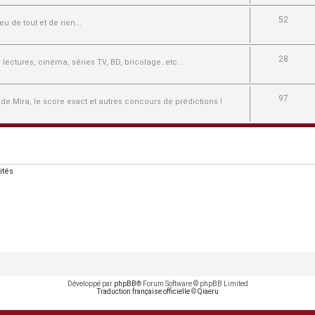
52
u de tout et de rien...
28
e, lectures, cinéma, séries TV, BD, bricolage..etc..
97
 de Mira, le score exact et autres concours de prédictions !
ités
Développé par
phpBB
® Forum Software © phpBB Limited
Traduction française officielle
©
Qiaeru