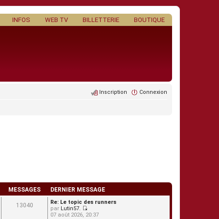
INFOS
WEB TV
BILLETTERIE
BOUTIQUE
Inscription
Connexion
MESSAGES
DERNIER MESSAGE
Re: Le topic des runners
13040
par
Lutin57.
C
07 août 2026, 20:37