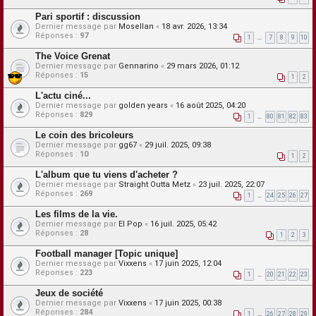
Pari sportif : discussion
Dernier message par
Mosellan
«
18 avr. 2026, 13:34
Réponses :
97
1
…
7
8
9
10
The Voice Grenat
Dernier message par
Gennarino
«
29 mars 2026, 01:12
Réponses :
15
1
2
L'actu ciné...
Dernier message par
golden years
«
16 août 2025, 04:20
Réponses :
829
1
…
80
81
82
83
Le coin des bricoleurs
Dernier message par
gg67
«
29 juil. 2025, 09:38
Réponses :
10
1
2
L'album que tu viens d'acheter ?
Dernier message par
Straight Outta Metz
«
23 juil. 2025, 22:07
Réponses :
269
1
…
24
25
26
27
Les films de la vie.
Dernier message par
El Pop
«
16 juil. 2025, 05:42
Réponses :
28
1
2
3
Football manager [Topic unique]
Dernier message par
Vixxens
«
17 juin 2025, 12:04
Réponses :
223
1
…
20
21
22
23
Jeux de société
Dernier message par
Vixxens
«
17 juin 2025, 00:38
Réponses :
284
1
…
26
27
28
29