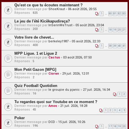
Qu'est ce que tu écoutes maintenant ?
Dernier message par
ShoeKraut
«
06 août 2026, 20:55
Réponses :
825
1
…
80
81
82
83
Le jeu de l'été Kicèkapudireça?
Dernier message par
InSerinWeTrust
«
05 août 2026, 23:04
Réponses :
203
1
…
18
19
20
21
Votre livre de chevet...
Dernier message par
berkeley1987
«
05 août 2026, 22:33
Réponses :
400
1
…
38
39
40
41
MPP Ligue. 1 et Ligue 2
Dernier message par
Cactus
«
03 août 2026, 07:50
Réponses :
5
Mon Petit Gazon [MPG]
Dernier message par
Cioran
«
29 juil. 2026, 12:01
Réponses :
2
Quiz Football Quotidien
Dernier message par
le groupie du pjanic
«
27 juil. 2026, 16:34
Réponses :
16
1
2
Tu regardes quoi sur Youtube en ce moment ?
Dernier message par
Amos
«
21 juil. 2026, 18:28
Réponses :
45
1
2
3
4
5
Poker
Dernier message par
DCD
«
15 juil. 2026, 10:26
Réponses :
196
1
…
17
18
19
20