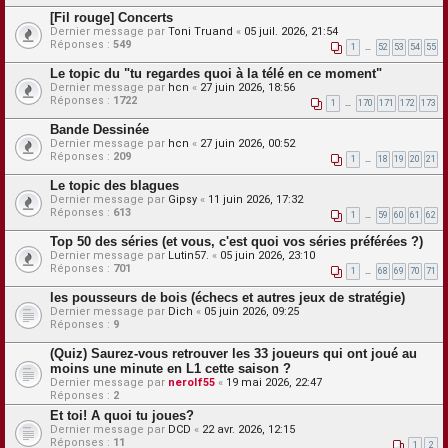
[Fil rouge] Concerts
Dernier message par
Toni Truand
«
05 juil. 2026, 21:54
Réponses :
549
1
…
52
53
54
55
Le topic du "tu regardes quoi à la télé en ce moment"
Dernier message par
hcn
«
27 juin 2026, 18:56
Réponses :
1722
1
…
170
171
172
173
Bande Dessinée
Dernier message par
hcn
«
27 juin 2026, 00:52
Réponses :
209
1
…
18
19
20
21
Le topic des blagues
Dernier message par
Gipsy
«
11 juin 2026, 17:32
Réponses :
613
1
…
59
60
61
62
Top 50 des séries (et vous, c'est quoi vos séries préférées ?)
Dernier message par
Lutin57.
«
05 juin 2026, 23:10
Réponses :
701
1
…
68
69
70
71
les pousseurs de bois (échecs et autres jeux de stratégie)
Dernier message par
Dich
«
05 juin 2026, 09:25
Réponses :
9
(Quiz) Saurez-vous retrouver les 33 joueurs qui ont joué au
moins une minute en L1 cette saison ?
Dernier message par
nerolf55
«
19 mai 2026, 22:47
Réponses :
2
Et toi! A quoi tu joues?
Dernier message par
DCD
«
22 avr. 2026, 12:15
Réponses :
11
1
2