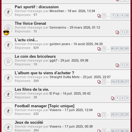
Pari sportif : discussion
Dernier message par
Mosellan
«
18 avr. 2026, 13:34
Réponses :
97
1
…
7
8
9
10
The Voice Grenat
Dernier message par
Gennarino
«
29 mars 2026, 01:12
Réponses :
15
1
2
L'actu ciné...
Dernier message par
golden years
«
16 août 2025, 04:20
Réponses :
829
1
…
80
81
82
83
Le coin des bricoleurs
Dernier message par
gg67
«
29 juil. 2025, 09:38
Réponses :
10
1
2
L'album que tu viens d'acheter ?
Dernier message par
Straight Outta Metz
«
23 juil. 2025, 22:07
Réponses :
269
1
…
24
25
26
27
Les films de la vie.
Dernier message par
El Pop
«
16 juil. 2025, 05:42
Réponses :
28
1
2
3
Football manager [Topic unique]
Dernier message par
Vixxens
«
17 juin 2025, 12:04
Réponses :
223
1
…
20
21
22
23
Jeux de société
Dernier message par
Vixxens
«
17 juin 2025, 00:38
Réponses :
284
1
…
26
27
28
29