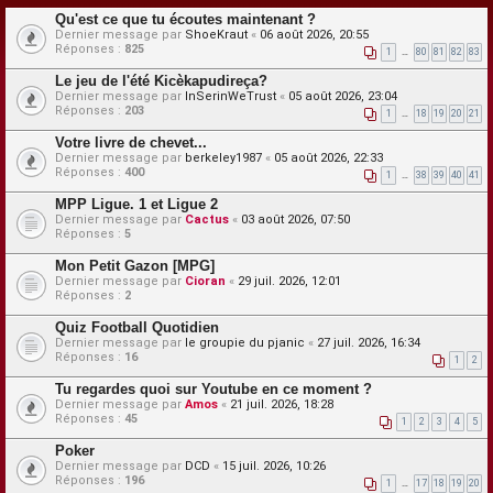
Qu'est ce que tu écoutes maintenant ?
Dernier message par
ShoeKraut
«
06 août 2026, 20:55
Réponses :
825
1
…
80
81
82
83
Le jeu de l'été Kicèkapudireça?
Dernier message par
InSerinWeTrust
«
05 août 2026, 23:04
Réponses :
203
1
…
18
19
20
21
Votre livre de chevet...
Dernier message par
berkeley1987
«
05 août 2026, 22:33
Réponses :
400
1
…
38
39
40
41
MPP Ligue. 1 et Ligue 2
Dernier message par
Cactus
«
03 août 2026, 07:50
Réponses :
5
Mon Petit Gazon [MPG]
Dernier message par
Cioran
«
29 juil. 2026, 12:01
Réponses :
2
Quiz Football Quotidien
Dernier message par
le groupie du pjanic
«
27 juil. 2026, 16:34
Réponses :
16
1
2
Tu regardes quoi sur Youtube en ce moment ?
Dernier message par
Amos
«
21 juil. 2026, 18:28
Réponses :
45
1
2
3
4
5
Poker
Dernier message par
DCD
«
15 juil. 2026, 10:26
Réponses :
196
1
…
17
18
19
20