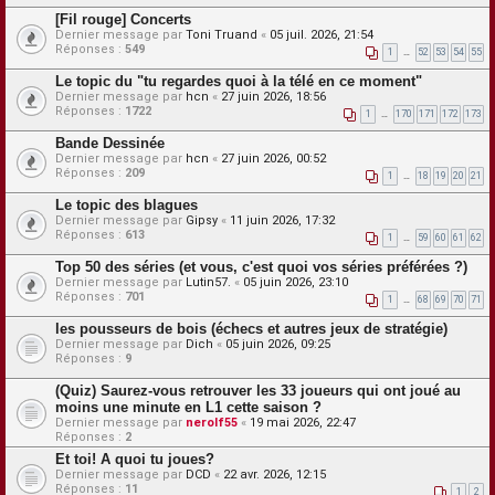
[Fil rouge] Concerts
Dernier message par
Toni Truand
«
05 juil. 2026, 21:54
Réponses :
549
1
…
52
53
54
55
Le topic du "tu regardes quoi à la télé en ce moment"
Dernier message par
hcn
«
27 juin 2026, 18:56
Réponses :
1722
1
…
170
171
172
173
Bande Dessinée
Dernier message par
hcn
«
27 juin 2026, 00:52
Réponses :
209
1
…
18
19
20
21
Le topic des blagues
Dernier message par
Gipsy
«
11 juin 2026, 17:32
Réponses :
613
1
…
59
60
61
62
Top 50 des séries (et vous, c'est quoi vos séries préférées ?)
Dernier message par
Lutin57.
«
05 juin 2026, 23:10
Réponses :
701
1
…
68
69
70
71
les pousseurs de bois (échecs et autres jeux de stratégie)
Dernier message par
Dich
«
05 juin 2026, 09:25
Réponses :
9
(Quiz) Saurez-vous retrouver les 33 joueurs qui ont joué au
moins une minute en L1 cette saison ?
Dernier message par
nerolf55
«
19 mai 2026, 22:47
Réponses :
2
Et toi! A quoi tu joues?
Dernier message par
DCD
«
22 avr. 2026, 12:15
Réponses :
11
1
2