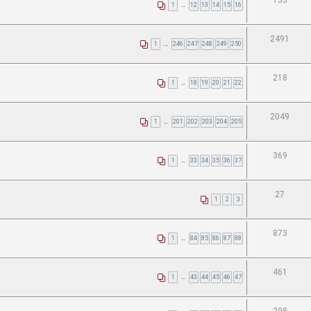
153
1
…
12
13
14
15
16
2491
1
…
246
247
248
249
250
218
1
…
18
19
20
21
22
2049
1
…
201
202
203
204
205
369
1
…
33
34
35
36
37
27
1
2
3
873
1
…
84
85
86
87
88
461
1
…
43
44
45
46
47