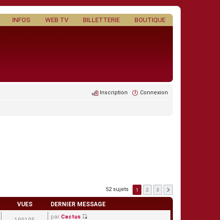
INFOS
WEB TV
BILLETTERIE
BOUTIQUE
Inscription
Connexion
52 sujets
1
2
3
VUES
DERNIER MESSAGE
par
Cactus