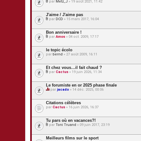
s
par
Metz_J
» 19 août 2021, 11:42
i
e
P
n
s
i
t
j
è
J'aime / J'aime pas
e
o
c
s
par
DCD
» 15 mars 2017, 16:04
i
e
P
n
s
i
t
j
è
Bon anniversaire !
e
o
c
s
par
Amos
» 04 oct. 2009, 17:17
i
e
P
n
s
i
t
j
è
le topic écolo
e
o
c
s
par
bernd
» 27 août 2009, 16:11
i
e
n
s
t
j
Et chez vous…il fait chaud ?
e
o
s
par
Cactus
» 19 juin 2026, 11:34
i
P
n
i
t
è
Le forumiste en or 2025 phase finale
e
c
s
par
jacado
» 14 déc. 2025, 00:06
e
C
s
e
j
s
Citations célèbres
o
u
par
Cactus
» 16 juin 2026, 16:37
i
j
n
e
t
t
Tu pars où en vacances?!
e
c
s
par
Toni Truand
» 09 juin 2017, 23:19
o
P
n
i
t
è
Meilleurs films sur le sport
i
c