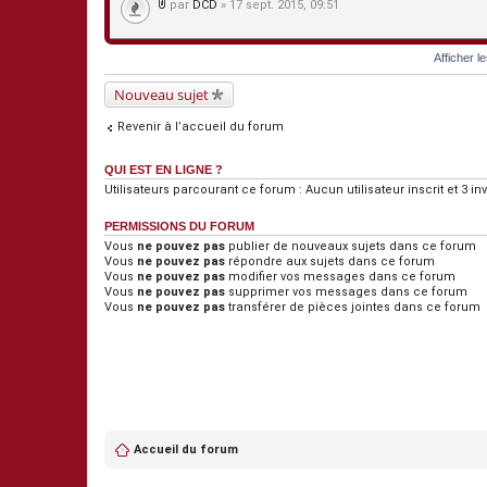
par
DCD
» 17 sept. 2015, 09:51
i
P
n
i
t
è
e
Afficher l
c
s
e
s
Nouveau sujet
j
o
Revenir à l’accueil du forum
i
n
t
QUI EST EN LIGNE ?
e
s
Utilisateurs parcourant ce forum : Aucun utilisateur inscrit et 3 inv
PERMISSIONS DU FORUM
Vous
ne pouvez pas
publier de nouveaux sujets dans ce forum
Vous
ne pouvez pas
répondre aux sujets dans ce forum
Vous
ne pouvez pas
modifier vos messages dans ce forum
Vous
ne pouvez pas
supprimer vos messages dans ce forum
Vous
ne pouvez pas
transférer de pièces jointes dans ce forum
Accueil du forum