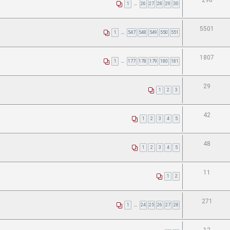
298
1
…
26
27
28
29
30
5501
1
…
547
548
549
550
551
1807
1
…
177
178
179
180
181
29
1
2
3
42
1
2
3
4
5
48
1
2
3
4
5
11
1
2
271
1
…
24
25
26
27
28