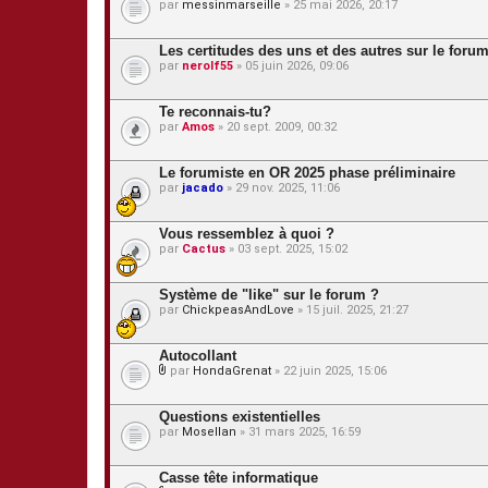
e
par
messinmarseille
» 25 mai 2026, 20:17
e
n
s
t
j
u
Les certitudes des uns et des autres sur le for
o
n
par
nerolf55
» 05 juin 2026, 09:06
i
s
n
o
t
n
Te reconnais-tu?
e
d
s
par
Amos
» 20 sept. 2009, 00:32
a
g
e
Le forumiste en OR 2025 phase préliminaire
.
par
jacado
» 29 nov. 2025, 11:06
Vous ressemblez à quoi ?
par
Cactus
» 03 sept. 2025, 15:02
Système de "like" sur le forum ?
par
ChickpeasAndLove
» 15 juil. 2025, 21:27
Autocollant
par
HondaGrenat
» 22 juin 2025, 15:06
P
i
è
Questions existentielles
c
par
Mosellan
» 31 mars 2025, 16:59
e
s
j
Casse tête informatique
o