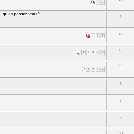
12
1
2
um, qu'en pensez vous?
3
27
1
2
3
48
1
2
3
4
5
39
1
2
3
4
8
3
7