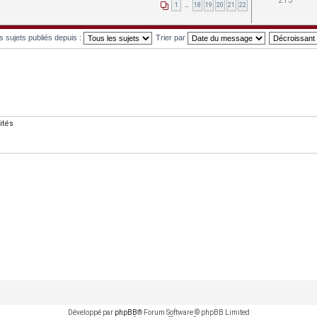
215
1
…
18
19
20
21
22
es sujets publiés depuis :
Trier par
ités
Développé par
phpBB
® Forum Software © phpBB Limited