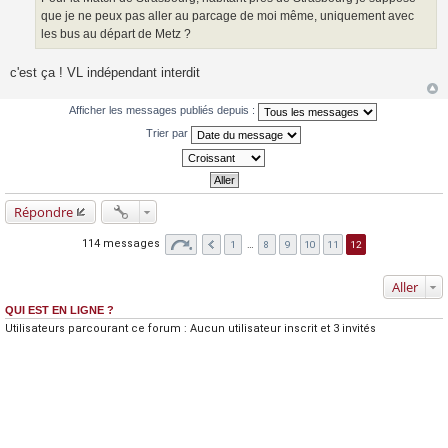
e
que je ne peux pas aller au parcage de moi même, uniquement avec
les bus au départ de Metz ?
c'est ça ! VL indépendant interdit
Afficher les messages publiés depuis :
Trier par
Répondre
114 messages
1
…
8
9
10
11
12
Aller
QUI EST EN LIGNE ?
Utilisateurs parcourant ce forum : Aucun utilisateur inscrit et 3 invités