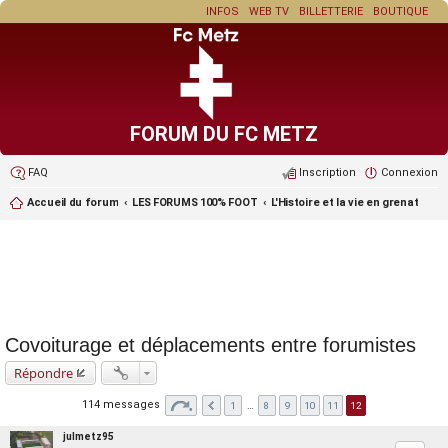
INFOS
WEB TV
BILLETTERIE
BOUTIQUE
FORUM DU FC METZ
FAQ
Inscription
Connexion
Accueil du forum
LES FORUMS 100% FOOT
L'Histoire et la vie en grenat
Covoiturage et déplacements entre forumistes
Répondre
114 messages
1
…
8
9
10
11
12
julmetz95