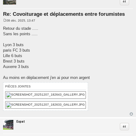
Citatio
Re: Covoiturage et déplacements entre forumistes
08 déc. 2025, 13:47
M
e
Retour du stade .....
s
Sans les points .....
s
a
g
Lyon 3 buts
e
paris FC 3 buts
Lille 6 buts
Brest 3 buts
Auxerre 3 buts
Au moins en déplacement j'en ai pour mon argent
PIÈCES JOINTES
Expat
Citatio