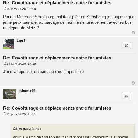
Re: Covoiturage et déplacements entre forumistes
10 janv. 2026, 08:08
M
e
Pour la Match de Strasbourg, habitant près de Strasbourg je suppose que
s
je ne peux pas aller au parcage de moi même, uniquement avec les bus
s
a
au départ de Metz ?
g
e
Expat
Citatio
Re: Covoiturage et déplacements entre forumistes
14 janv. 2026, 17:19
M
e
J'ai m'a réponse, en parcage c'est impossible
s
s
a
g
e
julmetz95
Citatio
Re: Covoiturage et déplacements entre forumistes
15 janv. 2026, 18:31
M
e
s
s
Expat a écrit :
a
g
Pour la Match de Strasbourg, habitant près de Strasbourg je suppose